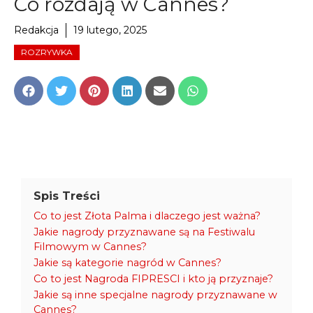
Co rozdają w Cannes?
Redakcja
19 lutego, 2025
ROZRYWKA
Share
Share
Share
Share
Share
Share
on
on
on
on
on
on
Facebook
Twitter
Pinterest
LinkedIn
Email
WhatsApp
Spis Treści
Co to jest Złota Palma i dlaczego jest ważna?
Jakie nagrody przyznawane są na Festiwalu
Filmowym w Cannes?
Jakie są kategorie nagród w Cannes?
Co to jest Nagroda FIPRESCI i kto ją przyznaje?
Jakie są inne specjalne nagrody przyznawane w
Cannes?