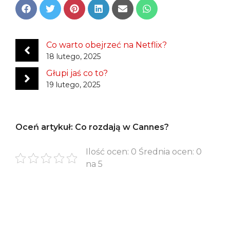
Share
Share
Share
Share
Share
Share
on
on
on
on
on
on
Facebook
Twitter
Pinterest
LinkedIn
Email
WhatsApp
Co warto obejrzeć na Netflix?
18 lutego, 2025
Głupi jaś co to?
19 lutego, 2025
Oceń artykuł: Co rozdają w Cannes?
Ilość ocen: 0 Średnia ocen: 0
na 5