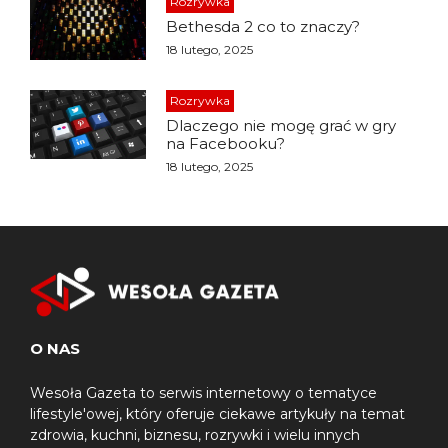
Rozrywka
Bethesda 2 co to znaczy?
18 lutego, 2025
Rozrywka
Dlaczego nie mogę grać w gry
na Facebooku?
18 lutego, 2025
O NAS
Wesoła Gazeta to serwis internetowy o tematyce
lifestyle'owej, który oferuje ciekawe artykuły na temat
zdrowia, kuchni, biznesu, rozrywki i wielu innych