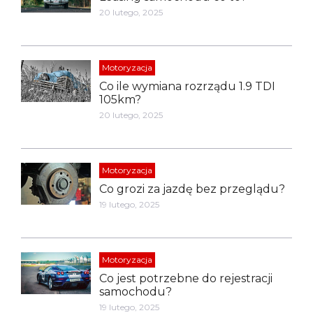
20 lutego, 2025
Motoryzacja
Co ile wymiana rozrządu 1.9 TDI
105km?
20 lutego, 2025
Motoryzacja
Co grozi za jazdę bez przeglądu?
19 lutego, 2025
Motoryzacja
Co jest potrzebne do rejestracji
samochodu?
19 lutego, 2025