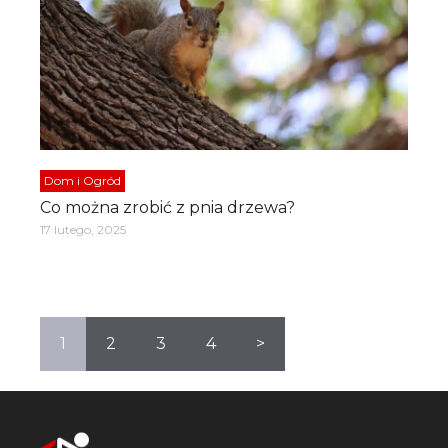
Dom i Ogród
Co można zrobić z pnia drzewa?
17 lutego, 2025
1
2
3
4
>