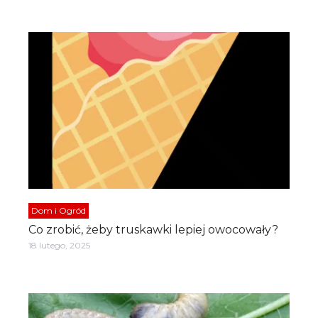
Dom i Ogród
Co zrobić, żeby truskawki lepiej owocowały?
18 lutego, 2025