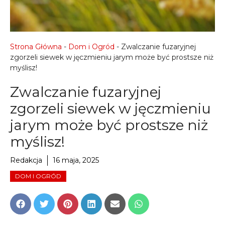
Strona Główna
-
Dom i Ogród
-
Zwalczanie fuzaryjnej
zgorzeli siewek w jęczmieniu jarym może być prostsze niż
myślisz!
Zwalczanie fuzaryjnej
zgorzeli siewek w jęczmieniu
jarym może być prostsze niż
myślisz!
Redakcja
16 maja, 2025
DOM I OGRÓD
Share
Share
Share
Share
Share
Share
on
on
on
on
on
on
Facebook
Twitter
Pinterest
LinkedIn
Email
WhatsApp