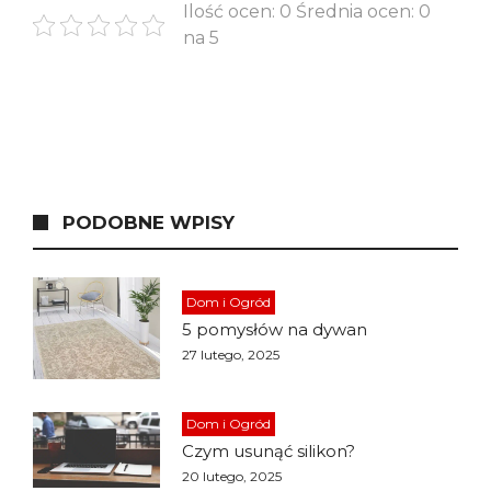
Ilość ocen: 0 Średnia ocen: 0
na 5
PODOBNE WPISY
Dom i Ogród
5 pomysłów na dywan
27 lutego, 2025
Dom i Ogród
Czym usunąć silikon?
20 lutego, 2025