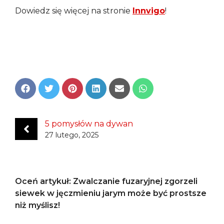
Dowiedz się więcej na stronie
Innvigo
!
Share
Share
Share
Share
Share
Share
on
on
on
on
on
on
Facebook
Twitter
Pinterest
LinkedIn
Email
WhatsApp
5 pomysłów na dywan
27 lutego, 2025
Oceń artykuł: Zwalczanie fuzaryjnej zgorzeli
siewek w jęczmieniu jarym może być prostsze
niż myślisz!