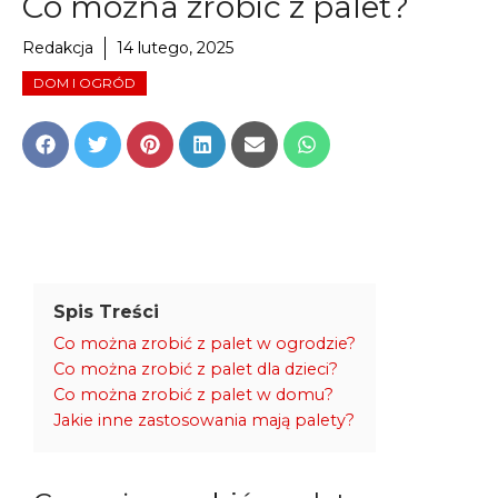
Co można zrobić z palet?
Redakcja
14 lutego, 2025
DOM I OGRÓD
Share
Share
Share
Share
Share
Share
on
on
on
on
on
on
Facebook
Twitter
Pinterest
LinkedIn
Email
WhatsApp
Spis Treści
Co można zrobić z palet w ogrodzie?
Co można zrobić z palet dla dzieci?
Co można zrobić z palet w domu?
Jakie inne zastosowania mają palety?