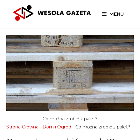
Przejdź
do
MENU
treści
Co można zrobić z palet?
Strona Główna
-
Dom i Ogród
-
Co można zrobić z palet?