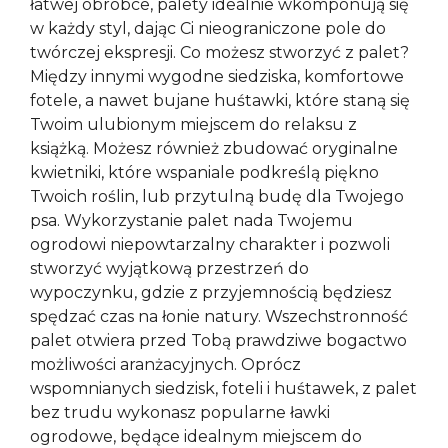
łatwej obróbce, palety idealnie wkomponują się
w każdy styl, dając Ci nieograniczone pole do
twórczej ekspresji. Co możesz stworzyć z palet?
Między innymi wygodne siedziska, komfortowe
fotele, a nawet bujane huśtawki, które staną się
Twoim ulubionym miejscem do relaksu z
książką. Możesz również zbudować oryginalne
kwietniki, które wspaniale podkreślą piękno
Twoich roślin, lub przytulną budę dla Twojego
psa. Wykorzystanie palet nada Twojemu
ogrodowi niepowtarzalny charakter i pozwoli
stworzyć wyjątkową przestrzeń do
wypoczynku, gdzie z przyjemnością będziesz
spędzać czas na łonie natury. Wszechstronność
palet otwiera przed Tobą prawdziwe bogactwo
możliwości aranżacyjnych. Oprócz
wspomnianych siedzisk, foteli i huśtawek, z palet
bez trudu wykonasz popularne ławki
ogrodowe, będące idealnym miejscem do