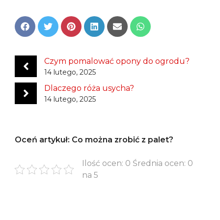
Share
Share
Share
Share
Share
Share
on
on
on
on
on
on
Facebook
Twitter
Pinterest
LinkedIn
Email
WhatsApp
Czym pomalować opony do ogrodu?
14 lutego, 2025
Dlaczego róża usycha?
14 lutego, 2025
Oceń artykuł: Co można zrobić z palet?
Ilość ocen: 0 Średnia ocen: 0
na 5