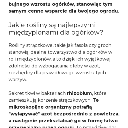
bujnego wzrostu ogórków, stanowiąc tym
samym cenne wsparcie dla twojego ogrodu.
Jakie rośliny są najlepszymi
międzyplonami dla ogórków?
Rośliny strączkowe, takie jak fasola czy groch,
stanowią idealne towarzystwo dla ogórków w
roli międzyplonów, a to dzięki ich wyjątkowej
zdolności do wzbogacania gleby w azot,
niezbędny dla prawidłowego wzrostu tych
warzyw.
Sekret tkwi w bakteriach
rhizobium
, które
zamieszkują korzenie strączkowych.
Te
mikroskopijne organizmy potrafią
"wyłapywać" azot bezpośrednio z powietrza,
a następnie przekształcać go w formę łatwo
przyswajalną przez ogórki.
To prawdziwy dar