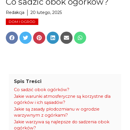
Co sadzić obok ogórków?
Redakcja
20 lutego, 2025
DOM I OGRÓD
Share
Share
Share
Share
Share
Share
on
on
on
on
on
on
Facebook
Twitter
Pinterest
LinkedIn
Email
WhatsApp
Spis Treści
Co sadzić obok ogórków?
Jakie warunki atmosferyczne są korzystne dla
ogórków i ich sąsiadów?
Jakie są zasady płodozmianu w ogrodzie
warzywnym z ogórkami?
Jakie warzywa są najlepsze do sadzenia obok
ogórków?