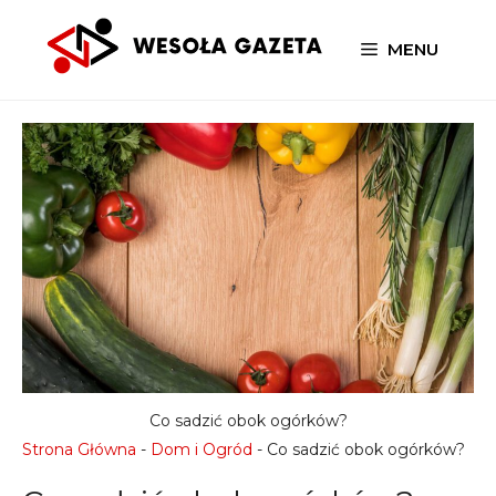
Przejdź
do
MENU
treści
Co sadzić obok ogórków?
Strona Główna
-
Dom i Ogród
-
Co sadzić obok ogórków?