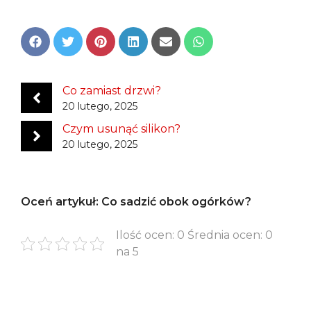
Share
Share
Share
Share
Share
Share
on
on
on
on
on
on
Facebook
Twitter
Pinterest
LinkedIn
Email
WhatsApp
Co zamiast drzwi?
20 lutego, 2025
Czym usunąć silikon?
20 lutego, 2025
Oceń artykuł: Co sadzić obok ogórków?
Ilość ocen: 0 Średnia ocen: 0
na 5