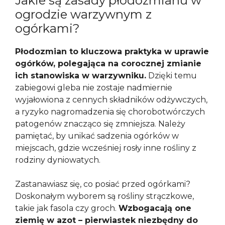
Jakie są zasady płodozmianu w
ogrodzie warzywnym z
ogórkami?
Płodozmian to kluczowa praktyka w uprawie
ogórków, polegająca na corocznej zmianie
ich stanowiska w warzywniku.
Dzięki temu
zabiegowi gleba nie zostaje nadmiernie
wyjałowiona z cennych składników odżywczych,
a ryzyko nagromadzenia się chorobotwórczych
patogenów znacząco się zmniejsza. Należy
pamiętać, by unikać sadzenia ogórków w
miejscach, gdzie wcześniej rosły inne rośliny z
rodziny dyniowatych.
Zastanawiasz się, co posiać przed ogórkami?
Doskonałym wyborem są rośliny strączkowe,
takie jak fasola czy groch.
Wzbogacają one
ziemię w azot – pierwiastek niezbędny do