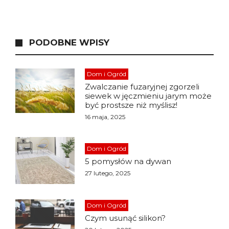
PODOBNE WPISY
Dom i Ogród
Zwalczanie fuzaryjnej zgorzeli
siewek w jęczmieniu jarym może
być prostsze niż myślisz!
16 maja, 2025
Dom i Ogród
5 pomysłów na dywan
27 lutego, 2025
Dom i Ogród
Czym usunąć silikon?