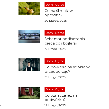
Dom i Ogród
Co na ślimaki w
ogrodzie?
20 lutego, 2025
Dom i Ogród
Schemat podłączenia
pieca co i bojlera?
19 lutego, 2025
Dom i Ogród
Co powiesić na ścianie w
przedpokoju?
19 lutego, 2025
Dom i Ogród
Co oznacza jeż na
podwórku?
o
19 lutego, 2025