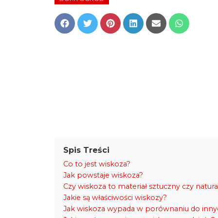
Share
Share
Share
Share
Share
Share
on
on
on
on
on
on
Facebook
Twitter
Pinterest
LinkedIn
Email
WhatsApp
Spis Treści
Co to jest wiskoza?
Jak powstaje wiskoza?
Czy wiskoza to materiał sztuczny czy natur
Jakie są właściwości wiskozy?
Jak wiskoza wypada w porównaniu do inny