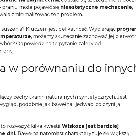
 praniu może pojawić się
nieestetyczne mechacenie
,
ozwala zminimalizować ten problem.
 suszenia? Kluczem jest delikatność. Wybierając
progr
temperaturze
, możemy skutecznie zachować jej pierwot
wybór? Odpowiedź na to pytanie zależy od
rencji.
a w porównaniu do innyc
łączy cechy tkanin naturalnych i syntetycznych. Jest
wygląd, podobnie jak bawełna i jedwab, co czyni ją
o rozważyć kilka kwestii.
Wiskoza jest bardziej
ne dni.
Bawełna natomiast charakteryzuje się większą