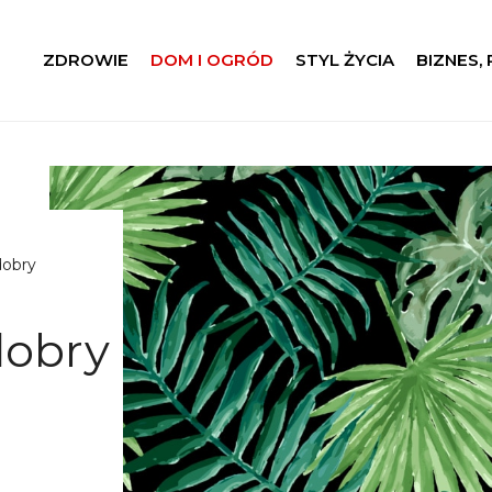
ZDROWIE
DOM I OGRÓD
STYL ŻYCIA
BIZNES,
dobry
dobry