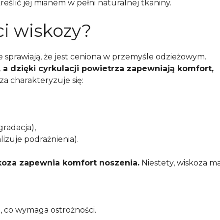
ślić jej mianem w pełni naturalnej tkaniny.
ci wiskozy?
re sprawiają, że jest ceniona w przemyśle odzieżowym.
, a dzięki cyrkulacji powietrza zapewniają komfort,
a charakteryzuje się:
gradacja),
izuje podrażnienia).
skoza zapewnia komfort noszenia.
Niestety, wiskoza m
, co wymaga ostrożności.