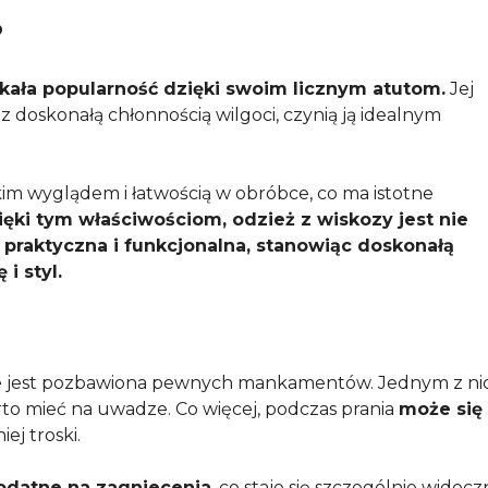
?
kała popularność dzięki swoim licznym atutom.
Jej
z doskonałą chłonnością wilgoci, czynią ją idealnym
im wyglądem i łatwością w obróbce, co ma istotne
ięki tym właściwościom, odzież z wiskozy jest nie
 praktyczna i funkcjonalna, stanowiąc doskonałą
i styl.
nie jest pozbawiona pewnych mankamentów. Jednym z ni
rto mieć na uwadze. Co więcej, podczas prania
może się
ej troski.
odatne na zagniecenia
, co staje się szczególnie widoc