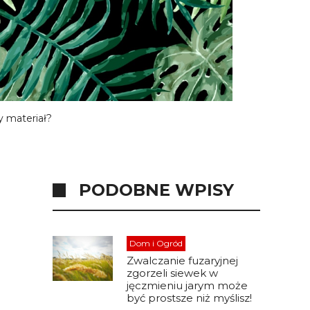
y materiał?
PODOBNE WPISY
Dom i Ogród
Zwalczanie fuzaryjnej
zgorzeli siewek w
jęczmieniu jarym może
być prostsze niż myślisz!