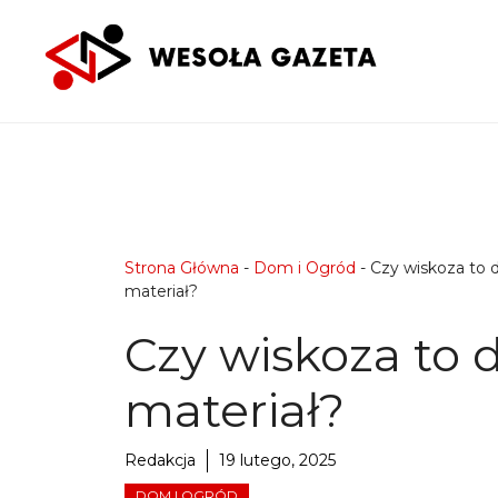
Przejdź
do
treści
Strona Główna
-
Dom i Ogród
-
Czy wiskoza to 
materiał?
Czy wiskoza to 
materiał?
Redakcja
19 lutego, 2025
DOM I OGRÓD