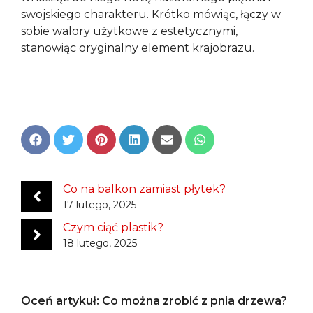
swojskiego charakteru. Krótko mówiąc, łączy w
sobie walory użytkowe z estetycznymi,
stanowiąc oryginalny element krajobrazu.
Share
Share
Share
Share
Share
Share
on
on
on
on
on
on
Facebook
Twitter
Pinterest
LinkedIn
Email
WhatsApp
Co na balkon zamiast płytek?
17 lutego, 2025
Czym ciąć plastik?
18 lutego, 2025
Oceń artykuł: Co można zrobić z pnia drzewa?