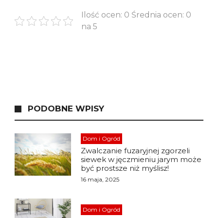
Ilość ocen: 0 Średnia ocen: 0
na 5
PODOBNE WPISY
Dom i Ogród
Zwalczanie fuzaryjnej zgorzeli
siewek w jęczmieniu jarym może
być prostsze niż myślisz!
16 maja, 2025
Dom i Ogród