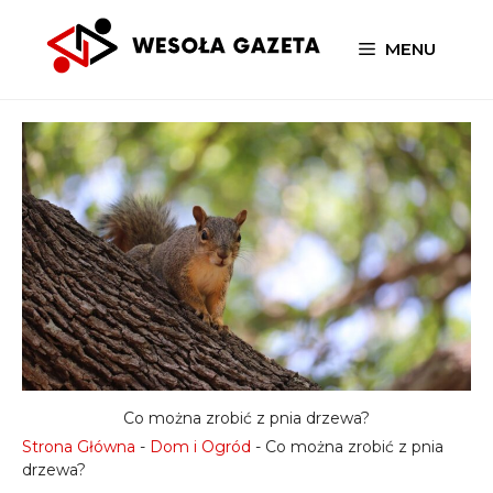
Przejdź
do
MENU
treści
Co można zrobić z pnia drzewa?
Strona Główna
-
Dom i Ogród
-
Co można zrobić z pnia
drzewa?