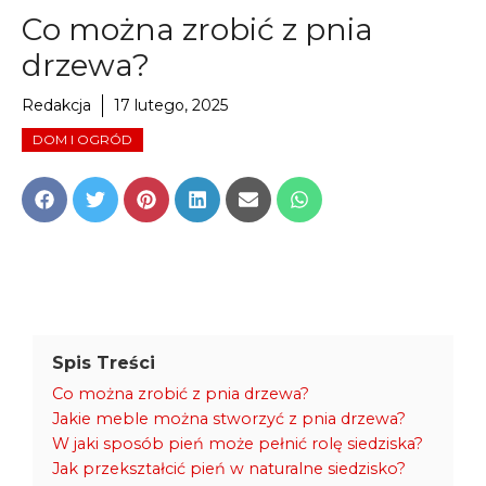
Co można zrobić z pnia
drzewa?
Redakcja
17 lutego, 2025
DOM I OGRÓD
Share
Share
Share
Share
Share
Share
on
on
on
on
on
on
Facebook
Twitter
Pinterest
LinkedIn
Email
WhatsApp
Spis Treści
Co można zrobić z pnia drzewa?
Jakie meble można stworzyć z pnia drzewa?
W jaki sposób pień może pełnić rolę siedziska?
Jak przekształcić pień w naturalne siedzisko?