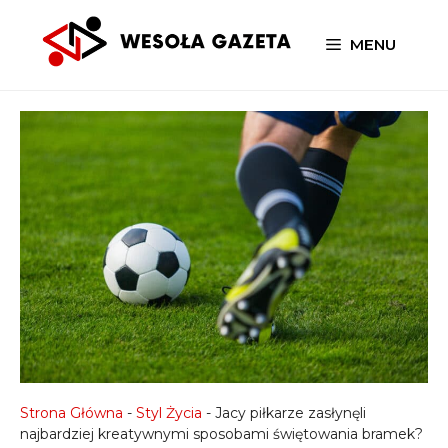
Przejdź
do
MENU
treści
Strona Główna
-
Styl Życia
-
Jacy piłkarze zasłynęli
najbardziej kreatywnymi sposobami świętowania bramek?