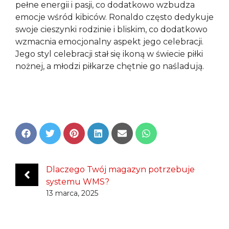
pełne energii i pasji, co dodatkowo wzbudza
emocje wśród kibiców. Ronaldo często dedykuje
swoje cieszynki rodzinie i bliskim, co dodatkowo
wzmacnia emocjonalny aspekt jego celebracji.
Jego styl celebracji stał się ikoną w świecie piłki
nożnej, a młodzi piłkarze chętnie go naśladują.
Share
Share
Share
Share
Share
Share
on
on
on
on
on
on
Facebook
Twitter
Pinterest
LinkedIn
Email
WhatsApp
Dlaczego Twój magazyn potrzebuje
systemu WMS?
13 marca, 2025