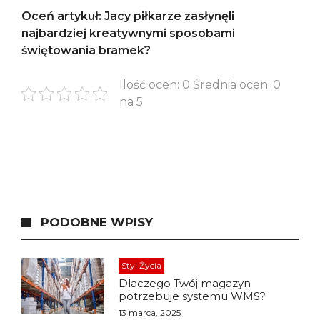
Oceń artykuł: Jacy piłkarze zasłynęli
najbardziej kreatywnymi sposobami
świętowania bramek?
Ilość ocen: 0 Średnia ocen: 0
na 5
PODOBNE WPISY
Styl Życia
Dlaczego Twój magazyn
potrzebuje systemu WMS?
13 marca, 2025