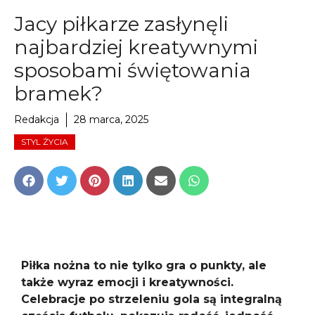
Jacy piłkarze zasłynęli
najbardziej kreatywnymi
sposobami świętowania
bramek?
Redakcja
28 marca, 2025
STYL ŻYCIA
Share
Share
Share
Share
Share
Share
on
on
on
on
on
on
Facebook
Twitter
Pinterest
LinkedIn
Email
WhatsApp
Piłka nożna to nie tylko gra o punkty, ale
także wyraz emocji i kreatywności.
Celebracje po strzeleniu gola są integralną