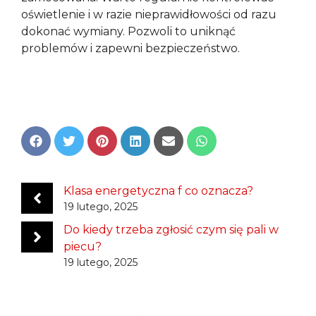
oświetlenie i w razie nieprawidłowości od razu
dokonać wymiany. Pozwoli to uniknąć
problemów i zapewni bezpieczeństwo.
Share
Share
Share
Share
Share
Share
on
on
on
on
on
on
Facebook
Twitter
Pinterest
LinkedIn
Email
WhatsApp
Klasa energetyczna f co oznacza?
19 lutego, 2025
Do kiedy trzeba zgłosić czym się pali w
piecu?
19 lutego, 2025