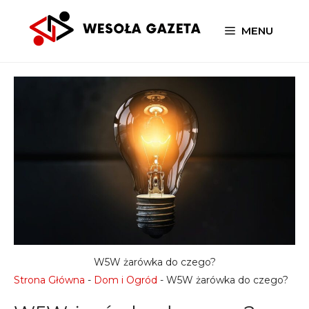
Przejdź
do
MENU
treści
W5W żarówka do czego?
Strona Główna
-
Dom i Ogród
-
W5W żarówka do czego?