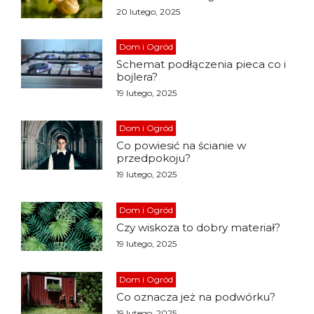
20 lutego, 2025
Dom i Ogród
Schemat podłączenia pieca co i
bojlera?
19 lutego, 2025
Dom i Ogród
Co powiesić na ścianie w
przedpokoju?
19 lutego, 2025
Dom i Ogród
Czy wiskoza to dobry materiał?
19 lutego, 2025
Dom i Ogród
Co oznacza jeż na podwórku?
19 lutego, 2025