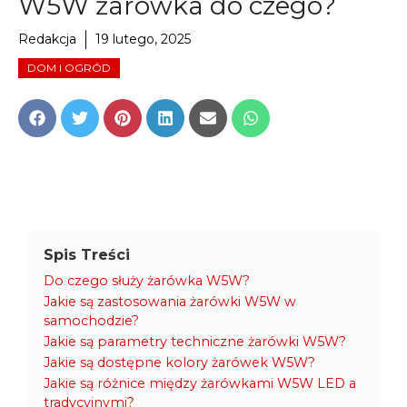
W5W żarówka do czego?
Redakcja
19 lutego, 2025
DOM I OGRÓD
Share
Share
Share
Share
Share
Share
on
on
on
on
on
on
Facebook
Twitter
Pinterest
LinkedIn
Email
WhatsApp
Spis Treści
Do czego służy żarówka W5W?
Jakie są zastosowania żarówki W5W w
samochodzie?
Jakie są parametry techniczne żarówki W5W?
Jakie są dostępne kolory żarówek W5W?
Jakie są różnice między żarówkami W5W LED a
tradycyjnymi?