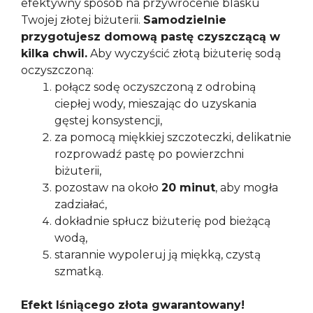
efektywny sposób na przywrócenie blasku
Twojej złotej biżuterii.
Samodzielnie
przygotujesz domową pastę czyszczącą w
kilka chwil.
Aby wyczyścić złotą biżuterię sodą
oczyszczoną:
połącz sodę oczyszczoną z odrobiną
ciepłej wody, mieszając do uzyskania
gęstej konsystencji,
za pomocą miękkiej szczoteczki, delikatnie
rozprowadź pastę po powierzchni
biżuterii,
pozostaw na około
20 minut
, aby mogła
zadziałać,
dokładnie spłucz biżuterię pod bieżącą
wodą,
starannie wypoleruj ją miękką, czystą
szmatką.
Efekt lśniącego złota gwarantowany!