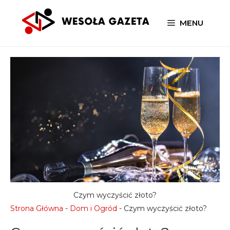
Przejdź
do
MENU
treści
Czym wyczyścić złoto?
Strona Główna
-
Dom i Ogród
-
Czym wyczyścić złoto?