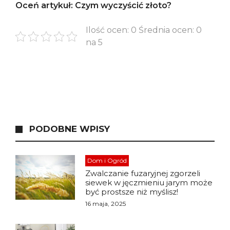
Oceń artykuł: Czym wyczyścić złoto?
Ilość ocen: 0 Średnia ocen: 0
na 5
PODOBNE WPISY
Dom i Ogród
Zwalczanie fuzaryjnej zgorzeli
siewek w jęczmieniu jarym może
być prostsze niż myślisz!
16 maja, 2025