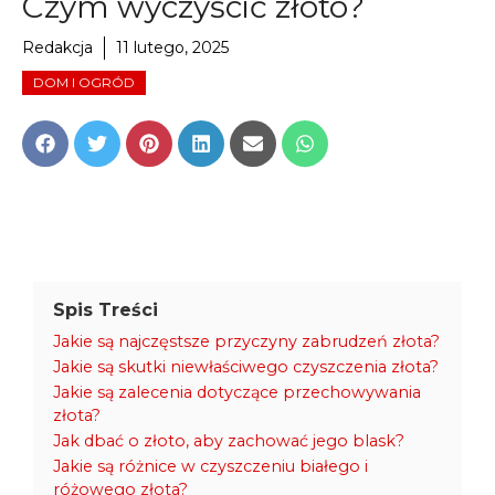
Czym wyczyścić złoto?
Redakcja
11 lutego, 2025
DOM I OGRÓD
Share
Share
Share
Share
Share
Share
on
on
on
on
on
on
Facebook
Twitter
Pinterest
LinkedIn
Email
WhatsApp
Spis Treści
Jakie są najczęstsze przyczyny zabrudzeń złota?
Jakie są skutki niewłaściwego czyszczenia złota?
Jakie są zalecenia dotyczące przechowywania
złota?
Jak dbać o złoto, aby zachować jego blask?
Jakie są różnice w czyszczeniu białego i
różowego złota?