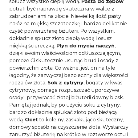
spłucz wszystko ciepłą wodą.
Pasta do zębów
potrafi być naprawdę skuteczna w walce z
zabrudzeniami na złocie. Niewielką ilość pasty
nałóż na miękką szczoteczkę i bardzo delikatnie
czyść powierzchnię biżuterii. Po wszystkim,
dokładnie spłucz złoto ciepłą wodą i osusz
miękką ściereczką.
Płyn do mycia naczyń
,
dzięki swoim właściwościom odtłuszczającym,
pomoże Ci skutecznie usunąć brud i osady z
powierzchni złota. Co ważne, jest on na tyle
łagodny, że zazwyczaj bezpieczny dla większości
rodzajów złota.
Sok z cytryny
, bogaty w kwas
cytrynowy, pomaga rozpuszczać uporczywe
osady i przywracać złotej biżuterii dawny blask.
Pamiętaj jednak, by po użyciu soku z cytryny,
bardzo dokładnie spłukać złoto pod bieżącą
wodą.
Ocet
to kolejny, zaskakująco skuteczny,
domowy sposób na czyszczenie złota. Wystarczy
zanurzyć biżuterię na krótko w roztworze octu i