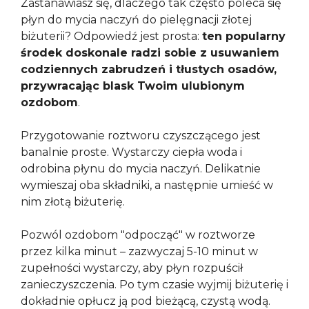
Zastanawiasz się, dlaczego tak często poleca się
płyn do mycia naczyń do pielęgnacji złotej
biżuterii? Odpowiedź jest prosta:
ten popularny
środek doskonale radzi sobie z usuwaniem
codziennych zabrudzeń i tłustych osadów,
przywracając blask Twoim ulubionym
ozdobom
.
Przygotowanie roztworu czyszczącego jest
banalnie proste. Wystarczy ciepła woda i
odrobina płynu do mycia naczyń. Delikatnie
wymieszaj oba składniki, a następnie umieść w
nim złotą biżuterię.
Pozwól ozdobom "odpocząć" w roztworze
przez kilka minut – zazwyczaj 5-10 minut w
zupełności wystarczy, aby płyn rozpuścił
zanieczyszczenia. Po tym czasie wyjmij biżuterię i
dokładnie opłucz ją pod bieżącą, czystą wodą.