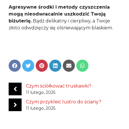
Agresywne środki i metody czyszczenia
mogą nieodwracalnie uszkodzić Twoją
biżuterię.
Bądź delikatny i cierpliwy, a Twoje
złoto odwdzięczy się olśniewającym blaskiem.
Share
Share
Share
Share
Share
Share
on
on
on
on
on
on
Facebook
Twitter
Pinterest
LinkedIn
Email
WhatsApp
Czym ściółkować truskawki?
11 lutego, 2025
Czym przykleić lustro do ściany?
11 lutego, 2025