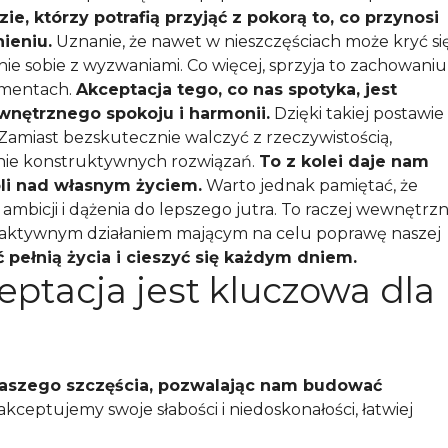
ie, którzy potrafią przyjąć z pokorą to, co przynosi
nieniu.
Uznanie, że nawet w nieszczęściach może kryć si
ie sobie z wyzwaniami. Co więcej, sprzyja to zachowaniu
omentach.
Akceptacja tego, co nas spotyka, jest
wnętrznego spokoju i harmonii.
Dzięki takiej postawie
. Zamiast bezskutecznie walczyć z rzeczywistością,
nie konstruktywnych rozwiązań.
To z kolei daje nam
oli nad własnym życiem.
Warto jednak pamiętać, że
 ambicji i dążenia do lepszego jutra. To raczej wewnętrz
a z aktywnym działaniem mającym na celu poprawę naszej
pełnią życia i cieszyć się każdym dniem.
ptacja jest kluczowa dla
aszego szczęścia, pozwalając nam budować
akceptujemy swoje słabości i niedoskonałości, łatwiej