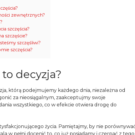
częścia?
zności zewnętrznych?
u?
cia szczęścia?
a szczęście?
esteśmy szczęśliwi?
mie szczęścia?
 to decyzja?
yzja, którą podejmujemy każdego dnia, niezależna od
gonić za nieosiągalnym, zaakceptujmy swoje
adania wszystkiego, co w efekcie otwiera drogę do
tysfakcjonującego życia. Pamiętajmy, by nie porównywa
wala w pełni docenić to, co już posiadamy i czerpać z tego