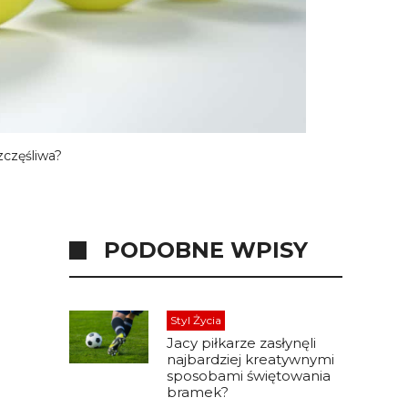
zczęśliwa?
PODOBNE WPISY
Styl Życia
Jacy piłkarze zasłynęli
najbardziej kreatywnymi
sposobami świętowania
bramek?