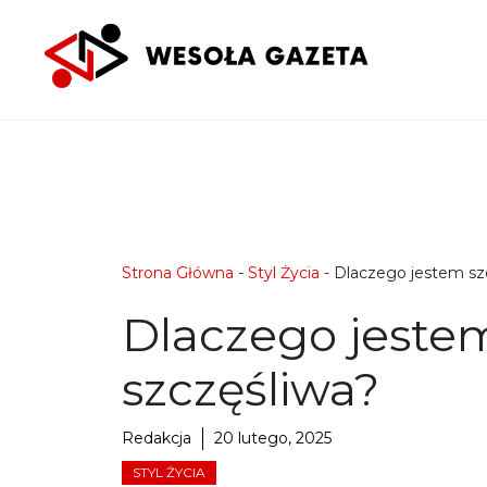
Przejdź
do
treści
Strona Główna
-
Styl Życia
-
Dlaczego jestem sz
Dlaczego jeste
szczęśliwa?
Redakcja
20 lutego, 2025
STYL ŻYCIA