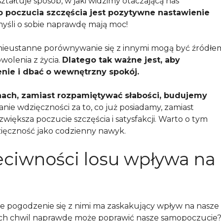
ałtuje sposób, w jaki widzimy otaczającą nas
 poczucia szczęścia jest pozytywne nastawienie
yśli o sobie naprawdę mają moc!
i nieustanne porównywanie się z innymi mogą być źródłe
wolenia z życia.
Dlatego tak ważne jest, aby
nie i dbać o wewnętrzny spokój.
nach, zamiast rozpamiętywać słabości, budujemy
ie wdzięczności za to, co już posiadamy, zamiast
większa poczucie szczęścia i satysfakcji. Warto o tym
ięczność jako codzienny nawyk.
eciwności losu wpływa na
ale pogodzenie się z nimi ma zaskakujący wpływ na nasze
kich chwil naprawdę może poprawić nasze samopoczucie