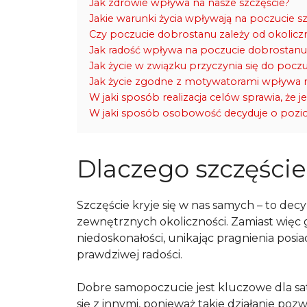
Jak zdrowie wpływa na nasze szczęście?
Jakie warunki życia wpływają na poczucie sz
Czy poczucie dobrostanu zależy od okolic
Jak radość wpływa na poczucie dobrostan
Jak życie w związku przyczynia się do poczu
Jak życie zgodne z motywatorami wpływa n
W jaki sposób realizacja celów sprawia, że j
W jaki sposób osobowość decyduje o pozio
Dlaczego szczęście
Szczęście kryje się w nas samych – to dec
zewnętrznych okoliczności. Zamiast więc 
niedoskonałości, unikając pragnienia posi
prawdziwej radości.
Dobre samopoczucie jest kluczowe dla sa
się z innymi, ponieważ takie działanie poz