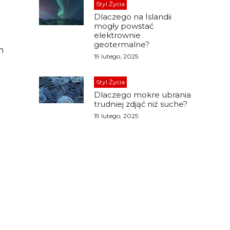
Styl Życia
Dlaczego na Islandii
mogły powstać
elektrownie
geotermalne?
m
19 lutego, 2025
Styl Życia
Dlaczego mokre ubrania
trudniej zdjąć niż suche?
19 lutego, 2025
?