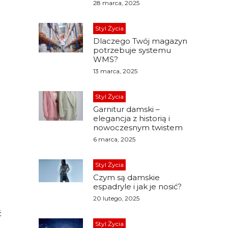
28 marca, 2025
Styl Życia
Dlaczego Twój magazyn
potrzebuje systemu
WMS?
13 marca, 2025
Styl Życia
Garnitur damski –
elegancja z historią i
nowoczesnym twistem
6 marca, 2025
Styl Życia
Czym są damskie
espadryle i jak je nosić?
20 lutego, 2025
ć
Styl Życia