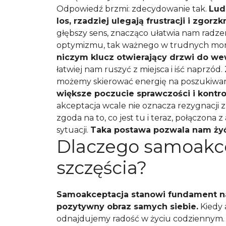
Odpowiedź brzmi: zdecydowanie tak.
Ludz
los, rzadziej ulegają frustracji i zgorzk
głębszy sens, znacząco ułatwia nam radzen
optymizmu, tak ważnego w trudnych m
niczym klucz otwierający drzwi do we
łatwiej nam ruszyć z miejsca i iść naprzód
możemy skierować energię na poszukiwa
większe poczucie sprawczości i kontr
akceptacja wcale nie oznacza rezygnacji z
zgoda na to, co jest tu i teraz, połączon
sytuacji.
Taka postawa pozwala nam żyć 
Dlaczego samoakce
szczęścia?
Samoakceptacja stanowi fundament n
pozytywny obraz samych siebie.
Kiedy 
odnajdujemy radość w życiu codziennym.