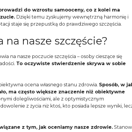
prowadzi do wzrostu samooceny, co z kolei ma
zucie.
Dzięki temu zyskujemy wewnętrzną harmonię i
ptacji staje się przepustką do prawdziwego szczęścia.
 na nasze szczęście?
ia na nasze poczucie szczęścia – osoby cieszące się
adości.
To oczywiste stwierdzenie skrywa w sobie
subiektywna ocena własnego stanu zdrowia.
Sposób, w ja
ało, ma często większe znaczenie niż obiektywne
nymi dolegliwościami, ale z optymistycznym
olenie z życia niż ktoś, kto posiada lepsze wyniki, lec
związane z tym, jak oceniamy nasze zdrowie.
Stanow