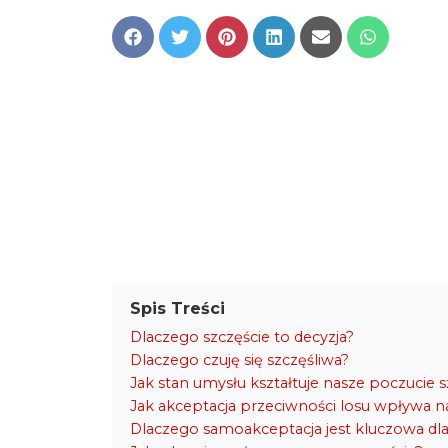
Share
Share
Share
Share
Share
Share
on
on
on
on
on
on
Facebook
Twitter
Pinterest
LinkedIn
Email
WhatsApp
Spis Treści
Dlaczego szczęście to decyzja?
Dlaczego czuję się szczęśliwa?
Jak stan umysłu kształtuje nasze poczucie s
Jak akceptacja przeciwności losu wpływa n
Dlaczego samoakceptacja jest kluczowa dla