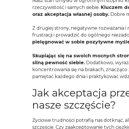
Nasz stan umysłu w ogromnym stopniu kszt
rzeczywistość i samych siebie.
Kluczem do
oraz akceptacja własnej osoby.
Dobre m
Z drugiej strony, negatywne rozważania 
frustracji i prowadzić do ogólnego niezado
pielęgnować w sobie pozytywne myśle
Skupiając się na swoich mocnych stro
silną pewność siebie.
Dodatkowo, wyrażan
koncentrowania się na brakach, znacząco z
pamiętać każdego dnia i praktykować wdz
Jak akceptacja prz
nasze szczęście?
Życiowe trudności potrafią nas dotknąć, 
szczęście. Czy zaakceptowanie tych cięż