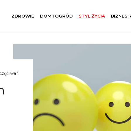
ZDROWIE
DOM I OGRÓD
STYL ŻYCIA
BIZNES,
częśliwa?
m