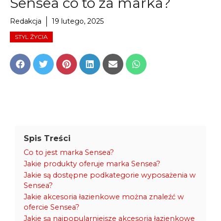
Sensea co to za marka?
Redakcja
19 lutego, 2025
STYL ŻYCIA
Share
Share
Share
Share
Share
Share
on
on
on
on
on
on
Facebook
Twitter
Pinterest
LinkedIn
Email
WhatsApp
Spis Treści
Co to jest marka Sensea?
Jakie produkty oferuje marka Sensea?
Jakie są dostępne podkategorie wyposażenia w
Sensea?
Jakie akcesoria łazienkowe można znaleźć w
ofercie Sensea?
Jakie są najpopularniejsze akcesoria łazienkowe