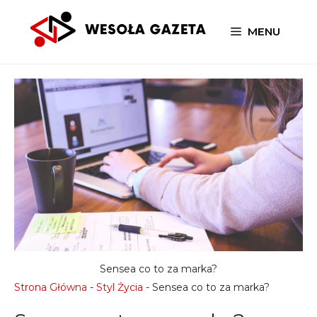
Przejdź
do
MENU
treści
Sensea co to za marka?
Strona Główna
-
Styl Życia
-
Sensea co to za marka?