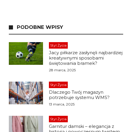
PODOBNE WPISY
Styl Życia
Jacy piłkarze zasłynęli najbardziej
kreatywnymi sposobami
świętowania bramek?
28 marca, 2025
Styl Życia
Dlaczego Twój magazyn
potrzebuje systemu WMS?
13 marca, 2025
Styl Życia
Garnitur damski – elegancja z
historią i nowoczesnym twistem