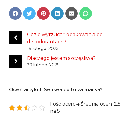
Share
Share
Share
Share
Share
Share
on
on
on
on
on
on
Facebook
Twitter
Pinterest
LinkedIn
Email
WhatsApp
Gdzie wyrzucać opakowania po
dezodorantach?
19 lutego, 2025
Dlaczego jestem szczęśliwa?
20 lutego, 2025
Oceń artykuł: Sensea co to za marka?
Ilość ocen: 4 Średnia ocen: 2.5
na 5