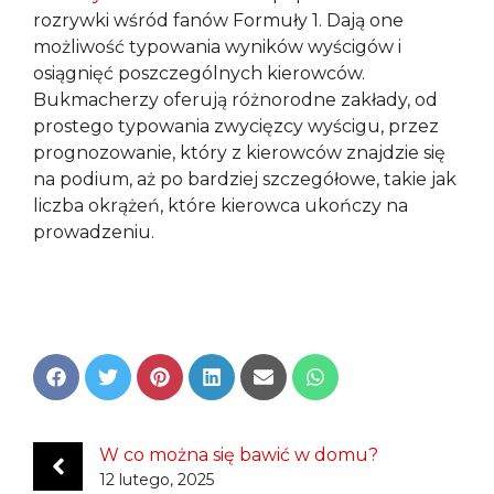
rozrywki wśród fanów Formuły 1. Dają one
możliwość typowania wyników wyścigów i
osiągnięć poszczególnych kierowców.
Bukmacherzy oferują różnorodne zakłady, od
prostego typowania zwycięzcy wyścigu, przez
prognozowanie, który z kierowców znajdzie się
na podium, aż po bardziej szczegółowe, takie jak
liczba okrążeń, które kierowca ukończy na
prowadzeniu.
Share
Share
Share
Share
Share
Share
on
on
on
on
on
on
Facebook
Twitter
Pinterest
LinkedIn
Email
WhatsApp
W co można się bawić w domu?
12 lutego, 2025