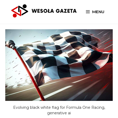
Przejdź
do
MENU
treści
Evolving black white flag for Formula One Racing,
generative ai