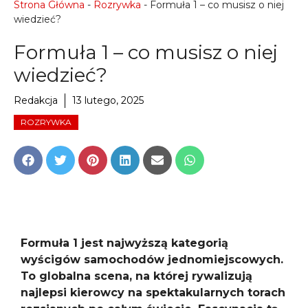
Strona Główna
-
Rozrywka
-
Formuła 1 – co musisz o niej
wiedzieć?
Formuła 1 – co musisz o niej
wiedzieć?
Redakcja
13 lutego, 2025
ROZRYWKA
Share
Share
Share
Share
Share
Share
on
on
on
on
on
on
Facebook
Twitter
Pinterest
LinkedIn
Email
WhatsApp
Formuła 1 jest najwyższą kategorią
wyścigów samochodów jednomiejscowych.
To globalna scena, na której rywalizują
najlepsi kierowcy na spektakularnych torach