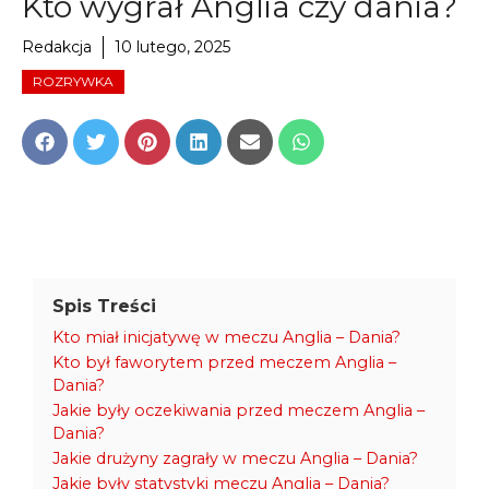
Kto wygrał Anglia czy dania?
Redakcja
10 lutego, 2025
ROZRYWKA
Share
Share
Share
Share
Share
Share
on
on
on
on
on
on
Facebook
Twitter
Pinterest
LinkedIn
Email
WhatsApp
Spis Treści
Kto miał inicjatywę w meczu Anglia – Dania?
Kto był faworytem przed meczem Anglia –
Dania?
Jakie były oczekiwania przed meczem Anglia –
Dania?
Jakie drużyny zagrały w meczu Anglia – Dania?
Jakie były statystyki meczu Anglia – Dania?