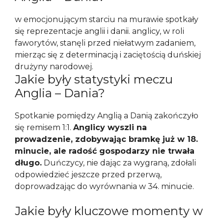
w emocjonującym starciu na murawie spotkały
się reprezentacje anglii i danii. anglicy, w roli
faworytów, stanęli przed niełatwym zadaniem,
mierząc się z determinacją i zaciętością duńskiej
drużyny narodowej.
Jakie były statystyki meczu
Anglia – Dania?
Spotkanie pomiędzy Anglią a Danią zakończyło
się remisem 1:1.
Anglicy wyszli na
prowadzenie, zdobywając bramkę już w 18.
minucie, ale radość gospodarzy nie trwała
długo.
Duńczycy, nie dając za wygraną, zdołali
odpowiedzieć jeszcze przed przerwą,
doprowadzając do wyrównania w 34. minucie.
Jakie były kluczowe momenty w