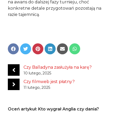
na awans do dalszej fazy turnieju, choć
konkretne detale przygotowań pozostają na
razie tajemnicą.
Share
Share
Share
Share
Share
Share
on
on
on
on
on
on
Facebook
Twitter
Pinterest
LinkedIn
Email
WhatsApp
Czy Balladyna zasłużyła na karę?
10 lutego, 2025
Czy filmweb jest płatny?
11 lutego, 2025
Oceń artykuł: Kto wygrał Anglia czy dania?