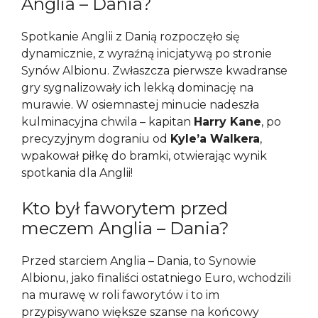
Anglia – Dania?
Spotkanie Anglii z Danią rozpoczęło się
dynamicznie, z wyraźną inicjatywą po stronie
Synów Albionu. Zwłaszcza pierwsze kwadranse
gry sygnalizowały ich lekką dominację na
murawie. W osiemnastej minucie nadeszła
kulminacyjna chwila – kapitan
Harry Kane
, po
precyzyjnym dograniu od
Kyle’a Walkera
,
wpakował piłkę do bramki, otwierając wynik
spotkania dla Anglii!
Kto był faworytem przed
meczem Anglia – Dania?
Przed starciem Anglia – Dania, to Synowie
Albionu, jako finaliści ostatniego Euro, wchodzili
na murawę w roli faworytów i to im
przypisywano większe szanse na końcowy