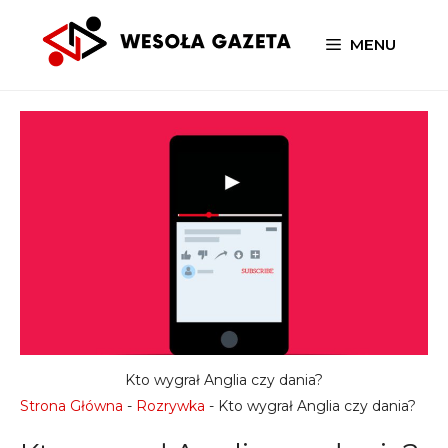
Przejdź
do
MENU
treści
Kto wygrał Anglia czy dania?
Strona Główna
-
Rozrywka
-
Kto wygrał Anglia czy dania?