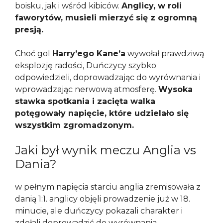
boisku, jak i wśród kibiców.
Anglicy, w roli
faworytów, musieli mierzyć się z ogromną
presją.
Choć gol
Harry’ego Kane’a
wywołał prawdziwą
eksplozję radości, Duńczycy szybko
odpowiedzieli, doprowadzając do wyrównania i
wprowadzając nerwową atmosferę.
Wysoka
stawka spotkania i zacięta walka
potęgowały napięcie, które udzielało się
wszystkim zgromadzonym.
Jaki był wynik meczu Anglia vs
Dania?
w pełnym napięcia starciu anglia zremisowała z
danią 1:1. anglicy objęli prowadzenie już w 18.
minucie, ale duńczycy pokazali charakter i
zdołali doprowadzić do wyrównania,