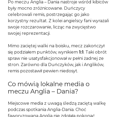
Po meczu Anglia – Dania nastroje wśród kibiców
były mocno zróżnicowane. Duńczycy
celebrowali remis, postrzegając go jako
korzystny rezultat. Z kolei angielscy fani wyrażali
swoje rozczarowanie, licząc na zwycięstwo
swojej reprezentacji.
Mimo zaciętej walki na boisku, mecz zakończył
się podziałem punktów, wynikiem
1:1
. Taki obrót
spraw nie usatysfakcjonował w pełni żadnej ze
stron. Zarówno dla Duńczyków, jak i Anglików,
remis pozostawił pewien niedosyt.
Co mówią lokalne media o
meczu Anglia – Dania?
Miejscowe media z uwagą śledzą zaciętą walkę
podczas spotkania Anglia-Dania. Choć
faworyzowana Anglia nie zdołała pokonać