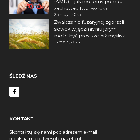
(AMD) – jak możemy pomóc
zachować Twój wzrok?
26 maja, 2025
Zwalczanie fuzaryjnej zgorzeli
siewek w jęczmieniu jarym
może być prostsze niż myślisz!
16 maja, 2025
ŚLEDŹ NAS
KONTAKT
Skontaktuj się nami pod adresem e-mail:
redakcja[małpa]wesola-gazeta.pl