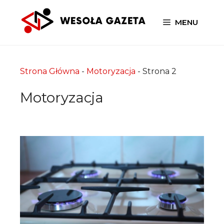
Przejdź
do
MENU
treści
Strona Główna
-
Motoryzacja
-
Strona 2
Motoryzacja