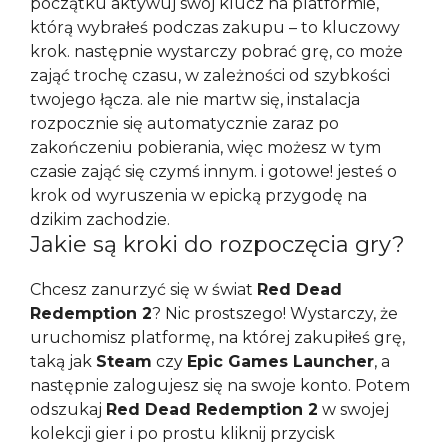
początku aktywuj swój klucz na platformie,
którą wybrałeś podczas zakupu – to kluczowy
krok. następnie wystarczy pobrać grę, co może
zająć trochę czasu, w zależności od szybkości
twojego łącza. ale nie martw się, instalacja
rozpocznie się automatycznie zaraz po
zakończeniu pobierania, więc możesz w tym
czasie zająć się czymś innym. i gotowe! jesteś o
krok od wyruszenia w epicką przygodę na
dzikim zachodzie.
Jakie są kroki do rozpoczęcia gry?
Chcesz zanurzyć się w świat
Red Dead
Redemption 2
? Nic prostszego! Wystarczy, że
uruchomisz platformę, na której zakupiłeś grę,
taką jak
Steam
czy
Epic Games Launcher
, a
następnie zalogujesz się na swoje konto. Potem
odszukaj
Red Dead Redemption 2
w swojej
kolekcji gier i po prostu kliknij przycisk