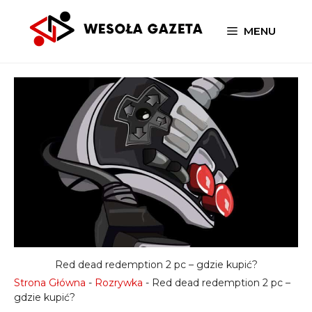
Przejdź
do
MENU
treści
Red dead redemption 2 pc – gdzie kupić?
Strona Główna
-
Rozrywka
-
Red dead redemption 2 pc –
gdzie kupić?