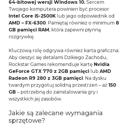
64-bitowej wersji Windows 10.
Sercem
Twojego komputera powinien być procesor
Intel Core i5-2500K
lub jego odpowiednik od
AMD – FX-6300
. Pamiętaj również o minimum
8
GB pamięci RAM
, która zapewni płynną
rozgrywkę.
Kluczową rolę odgrywa również karta graficzna.
Aby cieszyć się detalami Dzikiego Zachodu,
Rockstar Games rekomenduje kartę
Nvidia
GeForce GTX 770 z 2GB pamięci
lub
AMD
Radeon R9 280 z 3GB pamięci
. Na dysku
twardym przygotuj solidną przestrzeń – aż
150
GB
– potrzebną do zainstalowania gry i
wszystkich jej zasobów.
Jakie są zalecane wymagania
sprzętowe?