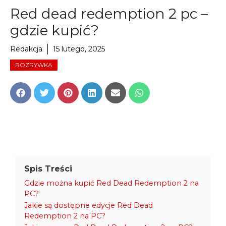
Red dead redemption 2 pc –
gdzie kupić?
Redakcja
15 lutego, 2025
ROZRYWKA
Share
Share
Share
Share
Share
Share
on
on
on
on
on
on
Facebook
Twitter
Pinterest
LinkedIn
Email
WhatsApp
Spis Treści
Gdzie można kupić Red Dead Redemption 2 na
PC?
Jakie są dostępne edycje Red Dead
Redemption 2 na PC?