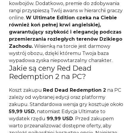
kowbojów. Dodatkowo, premie do zdobywania
rangi przyspieszą Twój awans w hierarchii graczy
online.
W Ultimate Edition czeka na Ciebie
również koń pełnej krwi angielskiej,
gwarantujący szybkość i elegancję podczas
przemierzania rozległych terenów Dzikiego
Zachodu.
Wisienką na torcie jest darmowy
wystrój obozu, dzięki któremu Twoja baza
wypadowa zyska niepowtarzalny charakter.
Jakie są ceny Red Dead
Redemption 2 na PC?
Koszt zakupu
Red Dead Redemption 2
na PC
zależy od wybranej edycji oraz platformy
zakupu. Standardowa wersja gry kosztuje około
59,99 USD
, natomiast Edycja Ultimate to
wydatek rzędu
99,99 USD
. Przed zakupem
warto przeanalizować dostępne oferty, aby
znaleźć najbardziej korzystną opcję. Najniższe