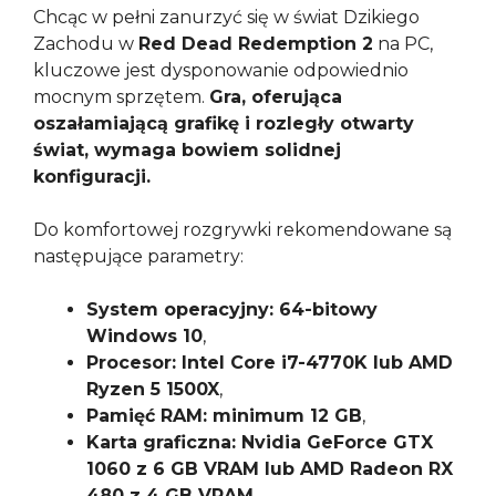
Chcąc w pełni zanurzyć się w świat Dzikiego
Zachodu w
Red Dead Redemption 2
na PC,
kluczowe jest dysponowanie odpowiednio
mocnym sprzętem.
Gra, oferująca
oszałamiającą grafikę i rozległy otwarty
świat, wymaga bowiem solidnej
konfiguracji.
Do komfortowej rozgrywki rekomendowane są
następujące parametry:
System operacyjny: 64-bitowy
Windows 10
,
Procesor: Intel Core i7-4770K lub AMD
Ryzen 5 1500X
,
Pamięć RAM: minimum 12 GB
,
Karta graficzna: Nvidia GeForce GTX
1060 z 6 GB VRAM lub AMD Radeon RX
480 z 4 GB VRAM
,