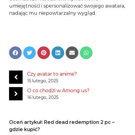
umiejętności i spersonalizować swojego awatara,
nadając mu niepowtarzalny wygląd.
Share
Share
Share
Share
Share
Share
on
on
on
on
on
on
Facebook
Twitter
Pinterest
LinkedIn
Email
WhatsApp
Czy avatar to anime?
15 lutego, 2025
O co chodzi w Among us?
16 lutego, 2025
Oceń artykuł: Red dead redemption 2 pc –
gdzie kupić?