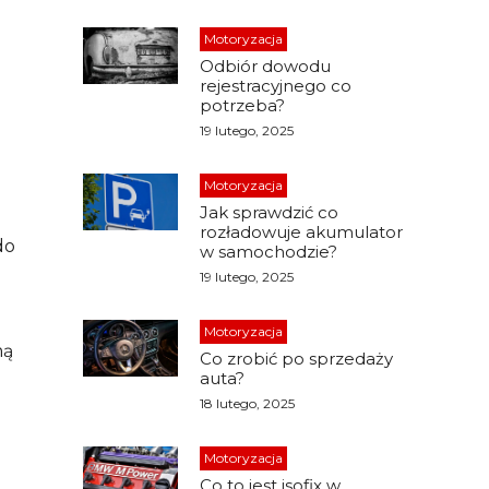
Motoryzacja
Odbiór dowodu
rejestracyjnego co
potrzeba?
19 lutego, 2025
Motoryzacja
Jak sprawdzić co
rozładowuje akumulator
do
w samochodzie?
19 lutego, 2025
Motoryzacja
ną
Co zrobić po sprzedaży
auta?
18 lutego, 2025
Motoryzacja
Co to jest isofix w