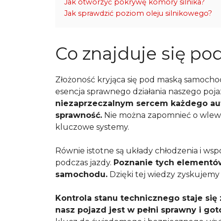
Jak otworzyć pokrywę komory silnika?
Jak sprawdzić poziom oleju silnikowego?
Co znajduje się p
Złożoność kryjąca się pod maską samochodu
esencja sprawnego działania naszego poj
niezaprzeczalnym sercem każdego auta,
sprawność.
Nie można zapomnieć o wlewach
kluczowe systemy.
Równie istotne są układy chłodzenia i ws
podczas jazdy.
Poznanie tych elementó
samochodu.
Dzięki tej wiedzy zyskujemy
Kontrola stanu technicznego staje się
nasz pojazd jest w pełni sprawny i go