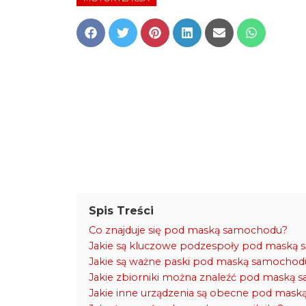
Share
Share
Share
Share
Share
Share
on
on
on
on
on
on
Facebook
Twitter
Pinterest
LinkedIn
Email
WhatsApp
Spis Treści
Co znajduje się pod maską samochodu?
Jakie są kluczowe podzespoły pod maską
Jakie są ważne paski pod maską samochod
Jakie zbiorniki można znaleźć pod maską
Jakie inne urządzenia są obecne pod mas