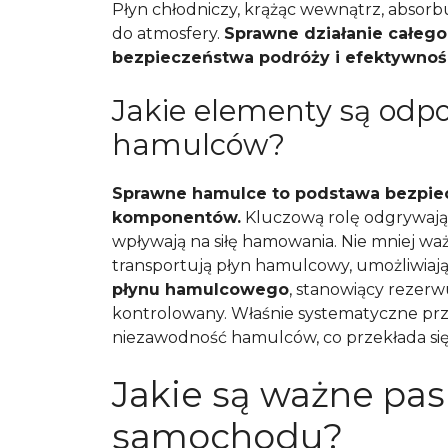
Płyn chłodniczy, krążąc wewnątrz, absorbu
do atmosfery.
Sprawne działanie całeg
bezpieczeństwa podróży i efektywno
Jakie elementy są odp
hamulców?
Sprawne hamulce to podstawa bezpiecze
komponentów.
Kluczową rolę odgrywaj
wpływają na siłę hamowania. Nie mniej wa
transportują płyn hamulcowy, umożliwiaj
płynu hamulcowego
, stanowiący rezer
kontrolowany. Właśnie systematyczne pr
niezawodność hamulców, co przekłada się
Jakie są ważne pa
samochodu?