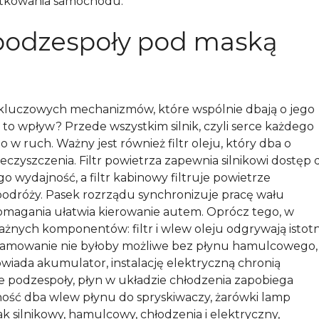
ytkowania samochodu.
 podzespoły pod maską
 kluczowych mechanizmów, które wspólnie dbają o jego
 to wpływ? Przede wszystkim silnik, czyli serce każdego
w ruch. Ważny jest również filtr oleju, który dba o
ieczyszczenia. Filtr powietrza zapewnia silnikowi dostęp 
go wydajność, a filtr kabinowy filtruje powietrze
odróży. Pasek rozrządu synchronizuje pracę wału
omagania ułatwia kierowanie autem. Oprócz tego, w
żnych komponentów: filtr i wlew oleju odgrywają istot
 hamowanie nie byłoby możliwe bez płynu hamulcowego,
wiada akumulator, instalację elektryczną chronią
e podzespoły, płyn w układzie chłodzenia zapobiega
zność dba wlew płynu do spryskiwaczy, żarówki lamp
ak silnikowy, hamulcowy, chłodzenia i elektryczny,