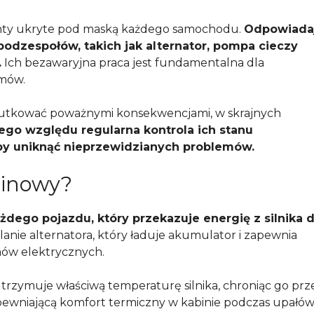
menty ukryte pod maską każdego samochodu.
Odpowiada
 podzespołów, takich jak alternator, pompa cieczy
.
Ich bezawaryjna praca jest fundamentalna dla
emów.
kutkować poważnymi konsekwencjami, w skrajnych
tego względu regularna kontrola ich stanu
by uniknąć nieprzewidzianych problemów.
klinowy?
dego pojazdu, który przekazuje energię z silnika 
lanie alternatora, który ładuje akumulator i zapewnia
mów elektrycznych.
rzymuje właściwą temperaturę silnika, chroniąc go prz
zapewniającą komfort termiczny w kabinie podczas upałów