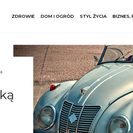
ZDROWIE
DOM I OGRÓD
STYL ŻYCIA
BIZNES,
ką
ską