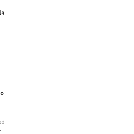
ją
do
ed
.