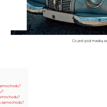
Co jest pod maską 
 samochodu?
u?
 samochodu?
ką samochodu?