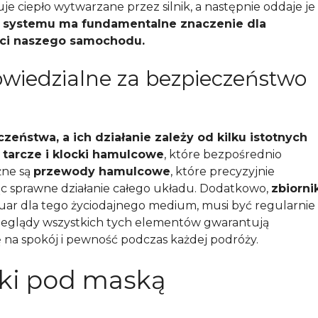
je ciepło wytwarzane przez silnik, a następnie oddaje je
o systemu ma fundamentalne znaczenie dla
ści naszego samochodu.
owiedzialne za bezpieczeństwo
ństwa, a ich działanie zależy od kilku istotnych
ą
tarcze i klocki hamulcowe
, które bezpośrednio
żne są
przewody hamulcowe
, które precyzyjnie
ąc sprawne działanie całego układu. Dodatkowo,
zbiorni
wuar dla tego życiodajnego medium, musi być regularnie
zeglądy wszystkich tych elementów gwarantują
 na spokój i pewność podczas każdej podróży.
ski pod maską