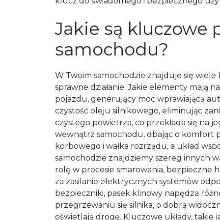
klucz do świadomego i bezpiecznego uż
Jakie są kluczowe
samochodu?
W Twoim samochodzie znajduje się wiele
sprawne działanie. Jakie elementy mają na
pojazdu, generujący moc wprawiającą auto 
czystość oleju silnikowego, eliminując zan
czystego powietrza, co przekłada się na je
wewnątrz samochodu, dbając o komfort p
korbowego i wałka rozrządu, a układ wsp
samochodzie znajdziemy szereg innych wa
rolę w procesie smarowania, bezpieczne
za zasilanie elektrycznych systemów odpo
bezpieczniki, pasek klinowy napędza różn
przegrzewaniu się silnika, o dobrą widoc
oświetlają drogę. Kluczowe układy, takie j