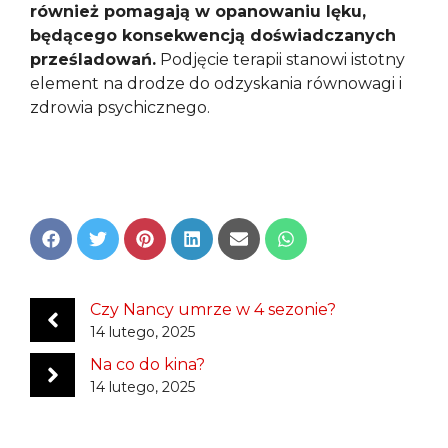
również pomagają w opanowaniu lęku,
będącego konsekwencją doświadczanych
prześladowań.
Podjęcie terapii stanowi istotny
element na drodze do odzyskania równowagi i
zdrowia psychicznego.
Share
Share
Share
Share
Share
Share
on
on
on
on
on
on
Facebook
Twitter
Pinterest
LinkedIn
Email
WhatsApp
Czy Nancy umrze w 4 sezonie?
14 lutego, 2025
Na co do kina?
14 lutego, 2025