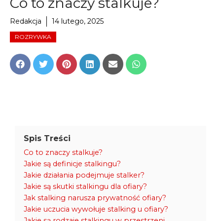
Co to znaczy stalkuje?
Redakcja
14 lutego, 2025
ROZRYWKA
Share
Share
Share
Share
Share
Share
on
on
on
on
on
on
Facebook
Twitter
Pinterest
LinkedIn
Email
WhatsApp
Spis Treści
Co to znaczy stalkuje?
Jakie są definicje stalkingu?
Jakie działania podejmuje stalker?
Jakie są skutki stalkingu dla ofiary?
Jak stalking narusza prywatność ofiary?
Jakie uczucia wywołuje stalking u ofiary?
Jakie są rodzaje stalkingu w przestrzeni