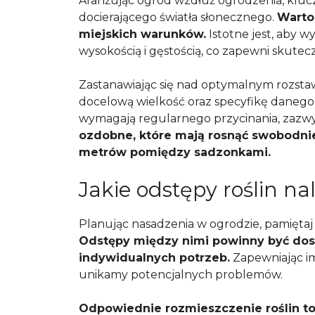
Aranżując ogród wzdłuż ogrodzenia, klucz
docierającego światła słonecznego.
Warto 
miejskich warunków.
Istotne jest, aby 
wysokością i gęstością, co zapewni skute
Zastanawiając się nad optymalnym rozsta
docelową wielkość oraz specyfikę daneg
wymagają regularnego przycinania, zazwy
ozdobne, które mają rosnąć swobodnie,
metrów pomiędzy sadzonkami.
Jakie odstępy roślin n
Planując nasadzenia w ogrodzie, pamiętaj
Odstępy między nimi powinny być dos
indywidualnych potrzeb.
Zapewniając im
unikamy potencjalnych problemów.
Odpowiednie rozmieszczenie roślin to