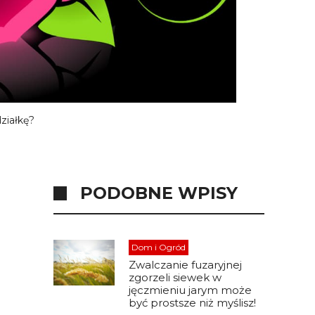
ziałkę?
PODOBNE WPISY
Dom i Ogród
Zwalczanie fuzaryjnej
zgorzeli siewek w
jęczmieniu jarym może
być prostsze niż myślisz!