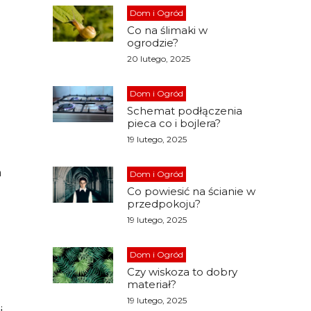
Dom i Ogród
Co na ślimaki w
ogrodzie?
20 lutego, 2025
Dom i Ogród
Schemat podłączenia
pieca co i bojlera?
19 lutego, 2025
a
Dom i Ogród
Co powiesić na ścianie w
przedpokoju?
19 lutego, 2025
Dom i Ogród
Czy wiskoza to dobry
materiał?
19 lutego, 2025