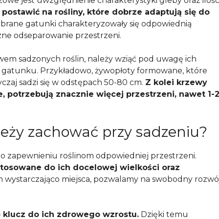
owe jest uwzględnienie charakterystyki gleby oraz ilośc
postawić na rośliny, które dobrze adaptują się do
wybrane gatunki charakteryzowały się odpowiednią
czne odseparowanie przestrzeni.
wem sadzonych roślin, należy wziąć pod uwagę ich
o gatunku. Przykładowo, żywopłoty formowane, które
czaj sadzi się w odstępach 50-80 cm.
Z kolei krzewy
 potrzebują znacznie więcej przestrzeni, nawet 1-
ależy zachować przy sadzeniu?
 o zapewnieniu roślinom odpowiedniej przestrzeni.
tosowane do ich docelowej wielkości oraz
 wystarczająco miejsca, pozwalamy na swobodny rozwój
 klucz do ich zdrowego wzrostu.
Dzięki temu