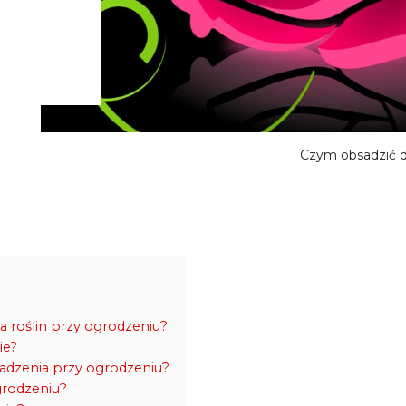
Czym obsadzić d
a roślin przy ogrodzeniu?
ie?
sadzenia przy ogrodzeniu?
ogrodzeniu?