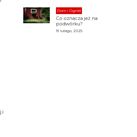
i
Dom i Ogród
Co oznacza jeż na
podwórku?
19 lutego, 2025
2
 i