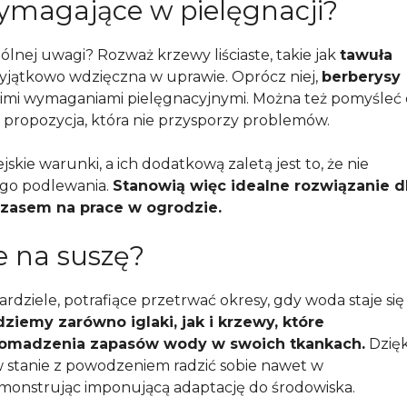
wymagające w pielęgnacji?
ólnej uwagi? Rozważ krzewy liściaste, takie jak
tawuła
 wyjątkowo wdzięczna w uprawie. Oprócz niej,
berberysy
skimi wymaganiami pielęgnacyjnymi. Można też pomyśleć 
 propozycja, która nie przysporzy problemów.
kie warunki, a ich dodatkową zaletą jest to, że nie
ego podlewania.
Stanowią więc idealne rozwiązanie d
czasem na prace w ogrodzie.
e na suszę?
rdziele, potrafiące przetrwać okresy, gdy woda staje się
ziemy zarówno iglaki, jak i krzewy, które
gromadzenia zapasów wody w swoich tkankach.
Dzięk
stanie z powodzeniem radzić sobie nawet w
monstrując imponującą adaptację do środowiska.