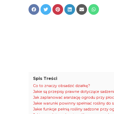
Share
Share
Share
Share
Share
Share
on
on
on
on
on
on
Facebook
Twitter
Pinterest
LinkedIn
Email
WhatsApp
Spis Treści
Co to znaczy obsadzić działkę?
Jakie są przepisy prawne dotyczące sadzeni
Jak zaplanować aranżację ogrodu przy płoc
Jakie warunki powinny spełniać rośliny do 
Jakie funkcje pełnią rośliny sadzone przy 