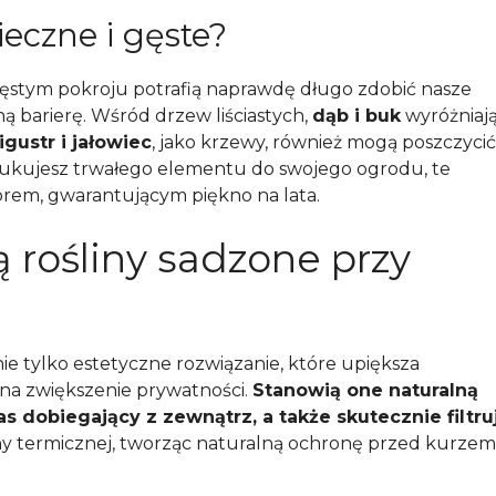
ieczne i gęste?
gęstym pokroju potrafią naprawdę długo zdobić nasze
ną barierę. Wśród drzew liściastych,
dąb i buk
wyróżniaj
ligustr i jałowiec
, jako krzewy, również mogą poszczycić
szukujesz trwałego elementu do swojego ogrodu, te
orem, gwarantującym piękno na lata.
ą rośliny sadzone przy
ie tylko estetyczne rozwiązanie, które upiększa
 na zwiększenie prywatności.
Stanowią one naturalną
s dobiegający z zewnątrz, a także skutecznie filtru
ony termicznej, tworząc naturalną ochronę przed kurzem 