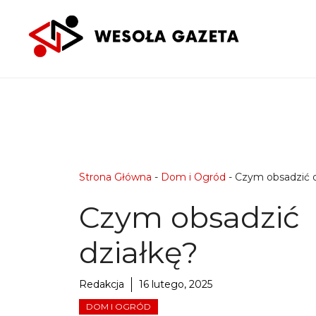
Przejdź
do
treści
Strona Główna
-
Dom i Ogród
-
Czym obsadzić d
Czym obsadzić
działkę?
Redakcja
16 lutego, 2025
DOM I OGRÓD