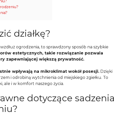
niu?
grodzeniu?
enia?
zić działkę?
in wzdłuż ogrodzenia, to sprawdzony sposób na szybkie
orów estetycznych, takie rozwiązanie pozwala
ery zapewniającej większą prywatność.
ystnie wpływają na mikroklimat wokół posesji.
Dzięki
zem i odrobiną wytchnienia od miejskiego zgiełku. To
i, ale i w komfort naszego życia.
prawne dotyczące sadzeni
niu?