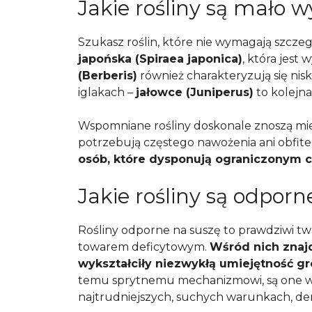
Jakie rośliny są mało 
Szukasz roślin, które nie wymagają szczeg
japońska (Spiraea japonica)
, która jest
(Berberis)
również charakteryzują się ni
iglakach –
jałowce (Juniperus)
to kolejna
Wspomniane rośliny doskonale znoszą miejs
potrzebują częstego nawożenia ani obfit
osób, które dysponują ograniczonym 
Jakie rośliny są odporn
Rośliny odporne na suszę to prawdziwi twa
towarem deficytowym.
Wśród nich znajd
wykształciły niezwykłą umiejętność 
temu sprytnemu mechanizmowi, są one w 
najtrudniejszych, suchych warunkach, de