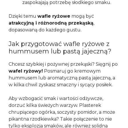
zaspokajają potrzebę słodkiego smaku.
Dzięki temu
wafle ryżowe
mogą być
atrakcyjną i różnorodną przekąską
,
dopasowaną do każdego gustu.
Jak przygotować wafle ryżowe z
hummusem lub pastą jajeczną?
Chcesz szybkiej i pożywnej przekąski? Sięgnij po
wafel ryżowy!
Posmaruj go kremowym
hummusem lub aromatyczną pastą jajeczną, a
w kilka chwil zyskasz smaczny i sycący posiłek.
Aby wzbogacić smak i wartości odżywcze,
dorzuć kilka świeżych warzyw. Plasterek
chrupiącego ogórka, soczysty pomidor, a może
pikantna rzodkiewka? Takie połączenie to nie
tylko eksplozja smaków, ale również solidna