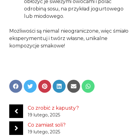
obłożyć je świeżymi owocami i polać
odrobiną sosu, na przykład jogurtowego
lub miodowego.
Możliwości są niemal nieograniczone, więc śmiało
eksperymentuj i twórz własne, unikalne
kompozycje smakowe!
Share
Share
Share
Share
Share
Share
on
on
on
on
on
on
Facebook
Twitter
Pinterest
LinkedIn
Email
WhatsApp
Co zrobić z kapusty?
19 lutego, 2025
Co zamiast soli?
19 lutego, 2025