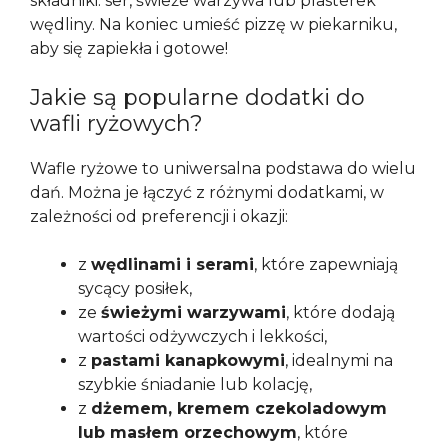
składniki: ser, świeże warzywa lub plasterek
wędliny. Na koniec umieść pizzę w piekarniku,
aby się zapiekła i gotowe!
Jakie są popularne dodatki do
wafli ryżowych?
Wafle ryżowe to uniwersalna podstawa do wielu
dań. Można je łączyć z różnymi dodatkami, w
zależności od preferencji i okazji:
z
wędlinami i serami
, które zapewniają
sycący posiłek,
ze
świeżymi warzywami
, które dodają
wartości odżywczych i lekkości,
z
pastami kanapkowymi
, idealnymi na
szybkie śniadanie lub kolację,
z
dżemem, kremem czekoladowym
lub masłem orzechowym
, które