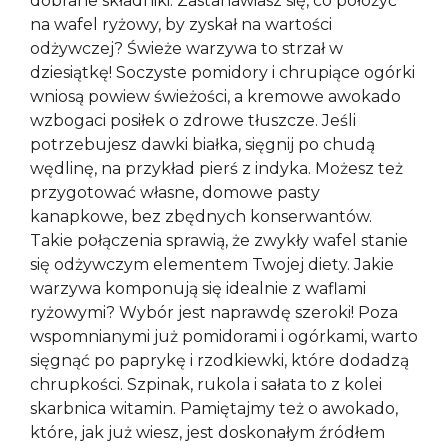
dobrane składniki. Zastanawiasz się, co położyć
na wafel ryżowy, by zyskał na wartości
odżywczej? Świeże warzywa to strzał w
dziesiątkę! Soczyste pomidory i chrupiące ogórki
wniosą powiew świeżości, a kremowe awokado
wzbogaci posiłek o zdrowe tłuszcze. Jeśli
potrzebujesz dawki białka, sięgnij po chudą
wędlinę, na przykład pierś z indyka. Możesz też
przygotować własne, domowe pasty
kanapkowe, bez zbędnych konserwantów.
Takie połączenia sprawią, że zwykły wafel stanie
się odżywczym elementem Twojej diety. Jakie
warzywa komponują się idealnie z waflami
ryżowymi? Wybór jest naprawdę szeroki! Poza
wspomnianymi już pomidorami i ogórkami, warto
sięgnąć po paprykę i rzodkiewki, które dodadzą
chrupkości. Szpinak, rukola i sałata to z kolei
skarbnica witamin. Pamiętajmy też o awokado,
które, jak już wiesz, jest doskonałym źródłem