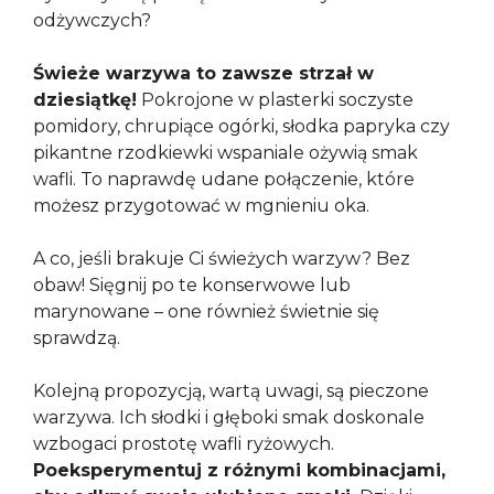
odżywczych?
Świeże warzywa to zawsze strzał w
dziesiątkę!
Pokrojone w plasterki soczyste
pomidory, chrupiące ogórki, słodka papryka czy
pikantne rzodkiewki wspaniale ożywią smak
wafli. To naprawdę udane połączenie, które
możesz przygotować w mgnieniu oka.
A co, jeśli brakuje Ci świeżych warzyw? Bez
obaw! Sięgnij po te konserwowe lub
marynowane – one również świetnie się
sprawdzą.
Kolejną propozycją, wartą uwagi, są pieczone
warzywa. Ich słodki i głęboki smak doskonale
wzbogaci prostotę wafli ryżowych.
Poeksperymentuj z różnymi kombinacjami,