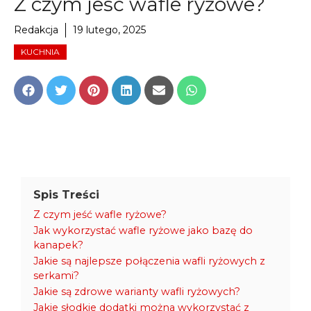
Z czym jeść wafle ryżowe?
Redakcja
19 lutego, 2025
KUCHNIA
Share
Share
Share
Share
Share
Share
on
on
on
on
on
on
Facebook
Twitter
Pinterest
LinkedIn
Email
WhatsApp
Spis Treści
Z czym jeść wafle ryżowe?
Jak wykorzystać wafle ryżowe jako bazę do
kanapek?
Jakie są najlepsze połączenia wafli ryżowych z
serkami?
Jakie są zdrowe warianty wafli ryżowych?
Jakie słodkie dodatki można wykorzystać z