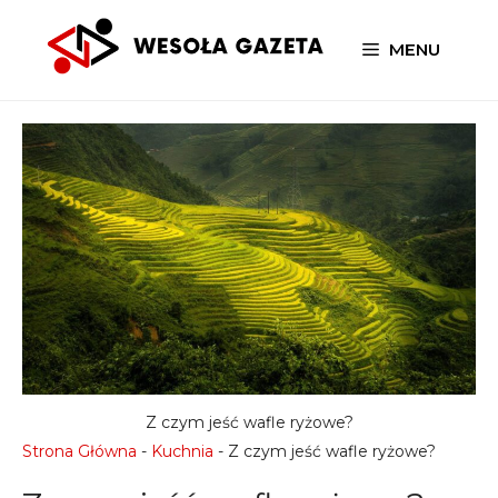
Przejdź
do
MENU
treści
Z czym jeść wafle ryżowe?
Strona Główna
-
Kuchnia
-
Z czym jeść wafle ryżowe?