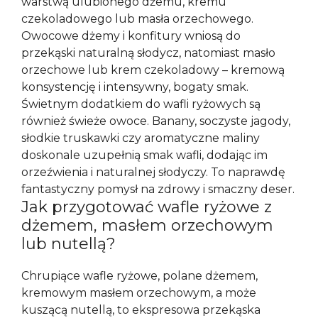
warstwą ulubionego dżemu, kremu
czekoladowego lub masła orzechowego.
Owocowe dżemy i konfitury wniosą do
przekąski naturalną słodycz, natomiast masło
orzechowe lub krem czekoladowy – kremową
konsystencję i intensywny, bogaty smak.
Świetnym dodatkiem do wafli ryżowych są
również świeże owoce. Banany, soczyste jagody,
słodkie truskawki czy aromatyczne maliny
doskonale uzupełnią smak wafli, dodając im
orzeźwienia i naturalnej słodyczy. To naprawdę
fantastyczny pomysł na zdrowy i smaczny deser.
Jak przygotować wafle ryżowe z
dżemem, masłem orzechowym
lub nutellą?
Chrupiące wafle ryżowe, polane dżemem,
kremowym masłem orzechowym, a może
kuszącą nutellą, to ekspresowa przekąska