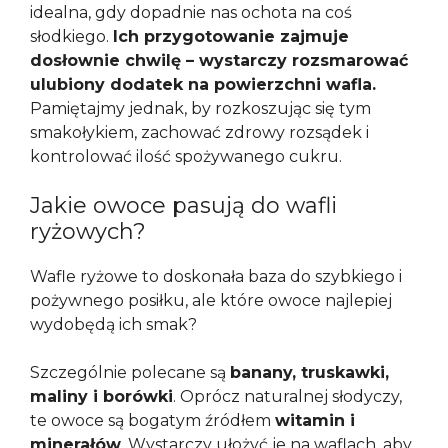
idealna, gdy dopadnie nas ochota na coś
słodkiego.
Ich przygotowanie zajmuje
dosłownie chwilę – wystarczy rozsmarować
ulubiony dodatek na powierzchni wafla.
Pamiętajmy jednak, by rozkoszując się tym
smakołykiem, zachować zdrowy rozsądek i
kontrolować ilość spożywanego cukru.
Jakie owoce pasują do wafli
ryżowych?
Wafle ryżowe to doskonała baza do szybkiego i
pożywnego posiłku, ale które owoce najlepiej
wydobędą ich smak?
Szczególnie polecane są
banany, truskawki,
maliny i borówki
. Oprócz naturalnej słodyczy,
te owoce są bogatym źródłem
witamin i
minerałów
. Wystarczy ułożyć je na waflach, aby