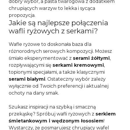
dobry wybór, a pasta twarogowa z dodatkiem
chrupiących warzyw to lekka i sycąca
propozycja.
Jakie są najlepsze połączenia
wafli ryżowych z serkami?
Wafle ryżowe to doskonała baza dla
różnorodnych serowych kompozycji. Możesz
śmiało eksperymentować z
serami żółtymi
,
rozpływającymi się
serkami kremowymi
,
topionymi specjałami, a także klasycznymi
serami białymi
. Ostateczny wybór zależy
wyłącznie od Twoich preferencji i aktualnej
ochoty na dany smak.
Szukasz inspiracji na szybką i smaczną
przekąskę? Spróbuj wafli ryżowych z
serkiem
śmietankowym i wędzonym łososiem
!
Wystarczy, że posmarujesz chrupiący wafel