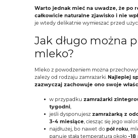
Warto jednak mieć na uwadze, że po r
całkowicie naturalne zjawisko i nie 
je wtedy delikatnie wymieszać przed użyc
Jak długo można 
mleko?
Mleko z powodzeniem można przechowywa
zależy od rodzaju zamrażarki.
Najlepiej 
zazwyczaj zachowuje ono swoje właści
w przypadku
zamrażarki zintegr
tygodni
,
jeśli dysponujesz
zamrażarką z od
3-4 miesiące
, ciesząc się jego wa
najdłużej, bo nawet do
pół roku
, m
panuje stała temperatura około
-18