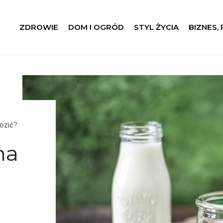
ZDROWIE
DOM I OGRÓD
STYL ŻYCIA
BIZNES,
ozić?
na