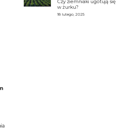
Czy ziemniaki ugotują się
w żurku?
18 lutego, 2025
u
om
ia