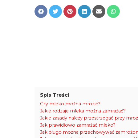
Share
Share
Share
Share
Share
Share
on
on
on
on
on
on
Facebook
Twitter
Pinterest
LinkedIn
Email
WhatsApp
Spis Treści
Czy mleko można mrozić?
Jakie rodzaje mleka można zamrażać?
Jakie zasady należy przestrzegać przy mro
Jak prawidłowo zamrażać mleko?
Jak długo można przechowywać zamrożo