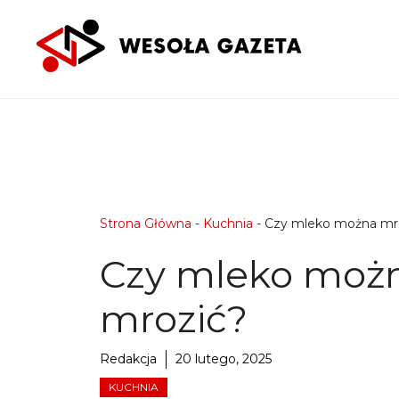
Przejdź
do
treści
Strona Główna
-
Kuchnia
-
Czy mleko można mr
Czy mleko moż
mrozić?
Redakcja
20 lutego, 2025
KUCHNIA