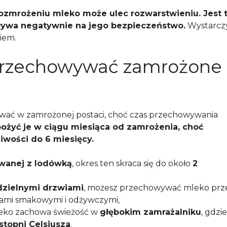
ozmrożeniu mleko może ulec rozwarstwieniu. Jest 
wpływa negatywnie na jego bezpieczeństwo.
Wystarcz
iem.
przechowywać zamrożone
ć w zamrożonej postaci, choć czas przechowywania
spożyć je w ciągu miesiąca od zamrożenia, choć
wości do 6 miesięcy.
owanej z lodówką
, okres ten skraca się do około
2
dzielnymi drzwiami
, możesz przechowywać mleko prz
lorami smakowymi i odżywczymi,
leko zachowa świeżość w
głębokim zamrażalniku
, gdzie
 stopni Celsjusza
.