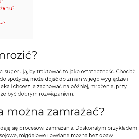
b?
żeniu?
ka?
mrozić?
i sugerują, by traktować to jako ostateczność. Chociaż
o spożycia, może dojść do zmian w jego wyglądzie i
leka i chcesz je zachować na później, mrożenie, przy
że być dobrym rozwiązaniem.
ka można zamrażać?
ają się procesowi zamrażania. Doskonałym przykładem
e, sojowe, migdałowe i owsiane można bez obaw