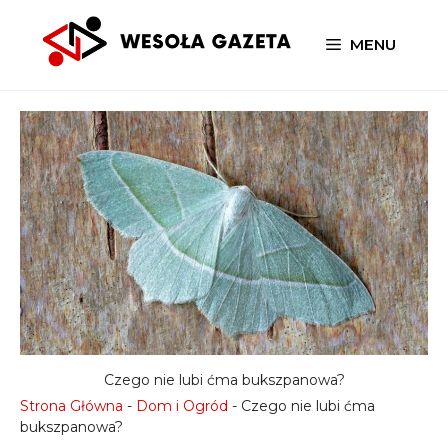
Przejdź
do
MENU
treści
Czego nie lubi ćma bukszpanowa?
Strona Główna
-
Dom i Ogród
-
Czego nie lubi ćma
bukszpanowa?