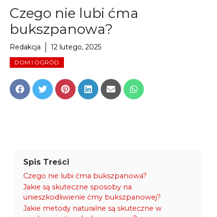
Czego nie lubi ćma
bukszpanowa?
Redakcja
12 lutego, 2025
DOM I OGRÓD
Share
Share
Share
Share
Share
Share
on
on
on
on
on
on
Facebook
Twitter
Pinterest
LinkedIn
Email
WhatsApp
Spis Treści
Czego nie lubi ćma bukszpanowa?
Jakie są skuteczne sposoby na
unieszkodliwienie ćmy bukszpanowej?
Jakie metody naturalne są skuteczne w