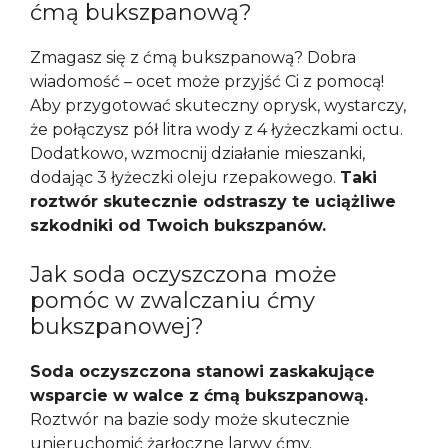
ćmą bukszpanową?
Zmagasz się z ćmą bukszpanową? Dobra
wiadomość – ocet może przyjść Ci z pomocą!
Aby przygotować skuteczny oprysk, wystarczy,
że połączysz pół litra wody z 4 łyżeczkami octu.
Dodatkowo, wzmocnij działanie mieszanki,
dodając 3 łyżeczki oleju rzepakowego.
Taki
roztwór skutecznie odstraszy te uciążliwe
szkodniki od Twoich bukszpanów.
Jak soda oczyszczona może
pomóc w zwalczaniu ćmy
bukszpanowej?
Soda oczyszczona stanowi zaskakujące
wsparcie w walce z ćmą bukszpanową.
Roztwór na bazie sody może skutecznie
unieruchomić żarłoczne larwy ćmy.