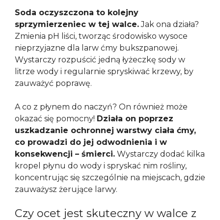
Soda oczyszczona to kolejny
sprzymierzeniec w tej walce.
Jak ona działa?
Zmienia pH liści, tworząc środowisko wysoce
nieprzyjazne dla larw ćmy bukszpanowej.
Wystarczy rozpuścić jedną łyżeczkę sody w
litrze wody i regularnie spryskiwać krzewy, by
zauważyć poprawę.
A co z płynem do naczyń? On również może
okazać się pomocny!
Działa on poprzez
uszkadzanie ochronnej warstwy ciała ćmy,
co prowadzi do jej odwodnienia i w
konsekwencji – śmierci.
Wystarczy dodać kilka
kropel płynu do wody i spryskać nim rośliny,
koncentrując się szczególnie na miejscach, gdzie
zauważysz żerujące larwy.
Czy ocet jest skuteczny w walce z