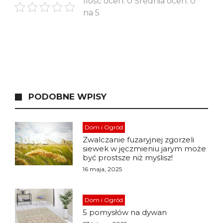
Ilość ocen: 0 Średnia ocen: 0
na 5
PODOBNE WPISY
Dom i Ogród
Zwalczanie fuzaryjnej zgorzeli
siewek w jęczmieniu jarym może
być prostsze niż myślisz!
16 maja, 2025
Dom i Ogród
5 pomysłów na dywan