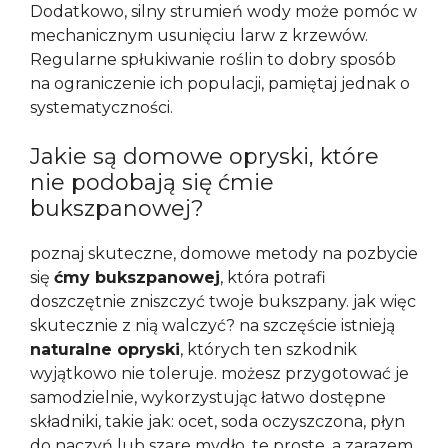
Dodatkowo, silny strumień wody może pomóc w
mechanicznym usunięciu larw z krzewów.
Regularne spłukiwanie roślin to dobry sposób
na ograniczenie ich populacji, pamiętaj jednak o
systematyczności.
Jakie są domowe opryski, które
nie podobają się ćmie
bukszpanowej?
poznaj skuteczne, domowe metody na pozbycie
się
ćmy bukszpanowej
, która potrafi
doszczętnie zniszczyć twoje bukszpany. jak więc
skutecznie z nią walczyć? na szczęście istnieją
naturalne opryski
, których ten szkodnik
wyjątkowo nie toleruje. możesz przygotować je
samodzielnie, wykorzystując łatwo dostępne
składniki, takie jak: ocet, soda oczyszczona, płyn
do naczyń lub szare mydło. te proste, a zarazem