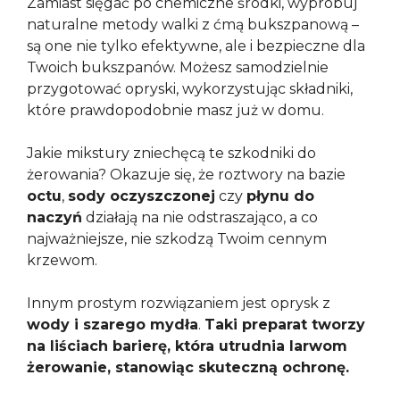
Zamiast sięgać po chemiczne środki, wypróbuj
naturalne metody walki z ćmą bukszpanową –
są one nie tylko efektywne, ale i bezpieczne dla
Twoich bukszpanów. Możesz samodzielnie
przygotować opryski, wykorzystując składniki,
które prawdopodobnie masz już w domu.
Jakie mikstury zniechęcą te szkodniki do
żerowania? Okazuje się, że roztwory na bazie
octu
,
sody oczyszczonej
czy
płynu do
naczyń
działają na nie odstraszająco, a co
najważniejsze, nie szkodzą Twoim cennym
krzewom.
Innym prostym rozwiązaniem jest oprysk z
wody i szarego mydła
.
Taki preparat tworzy
na liściach barierę, która utrudnia larwom
żerowanie, stanowiąc skuteczną ochronę.