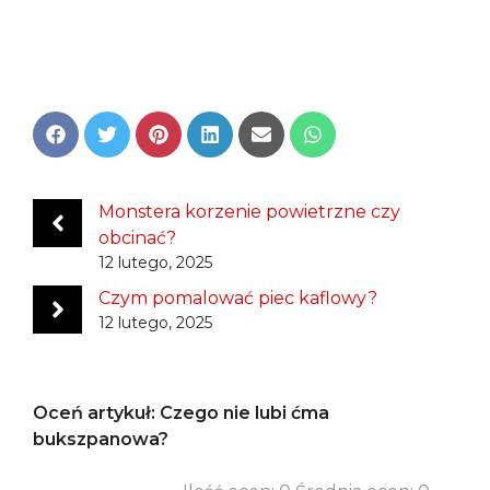
Share
Share
Share
Share
Share
Share
on
on
on
on
on
on
Facebook
Twitter
Pinterest
LinkedIn
Email
WhatsApp
Monstera korzenie powietrzne czy
obcinać?
12 lutego, 2025
Czym pomalować piec kaflowy?
12 lutego, 2025
Oceń artykuł: Czego nie lubi ćma
bukszpanowa?