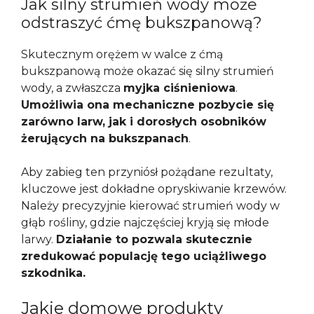
Jak silny strumień wody może
odstraszyć ćmę bukszpanową?
Skutecznym orężem w walce z ćmą
bukszpanową może okazać się silny strumień
wody, a zwłaszcza
myjka ciśnieniowa
.
Umożliwia ona mechaniczne pozbycie się
zarówno larw, jak i dorosłych osobników
żerujących na bukszpanach
.
Aby zabieg ten przyniósł pożądane rezultaty,
kluczowe jest dokładne opryskiwanie krzewów.
Należy precyzyjnie kierować strumień wody w
głąb rośliny, gdzie najczęściej kryją się młode
larwy.
Działanie to pozwala skutecznie
zredukować populację tego uciążliwego
szkodnika.
Jakie domowe produkty