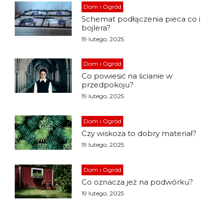
Dom i Ogród
Schemat podłączenia pieca co i
bojlera?
19 lutego, 2025
Dom i Ogród
Co powiesić na ścianie w
przedpokoju?
19 lutego, 2025
Dom i Ogród
Czy wiskoza to dobry materiał?
19 lutego, 2025
Dom i Ogród
Co oznacza jeż na podwórku?
19 lutego, 2025