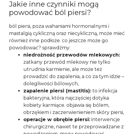
Jakie inne czynniki mogą
powodować ból piersi?
ból piersi, poza wahaniami hormonalnymi i
mastalgią cykliczną oraz niecykliczną, może mieć
również inne podłoże. co jeszcze może go
powodować? sprawdźmy:
niedrożność przewodów mlekowych:
zatkany przewód mlekowy nie tylko
utrudnia karmienie, ale może też
prowadzić do zapalenia, a co za tym idzie –
dolegliwości bólowych,
zapalenie piersi (mastitis):
to infekcja
bakteryjna, która najczęściej dotyka
kobiety karmiące. objawia się bólem,
obrzękiem i zaczerwienieniem skóry piersi,
operacje w obrębie piersi:
interwencje
chirurgiczne, nawet te przeprowadzane z
powodzeniem, mogą powodować