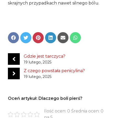
skrajnych przypadkach nawet silnego bólu.
Share
Share
Share
Share
Share
Share
on
on
on
on
on
on
Facebook
Twitter
Pinterest
LinkedIn
Email
WhatsApp
Gdzie jest tarczyca?
19 lutego, 2025
Z czego powstała penicylina?
19 lutego, 2025
Oceń artykuł: Dlaczego boli pierś?
Ilość ocen: 0 Średnia ocen: 0
na 5