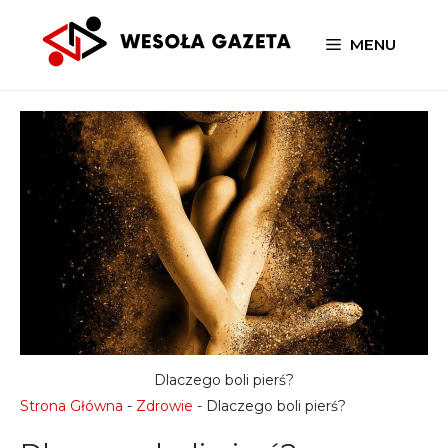
Przejdź
do
MENU
treści
Dlaczego boli pierś?
Strona Główna
-
Zdrowie
-
Dlaczego boli pierś?