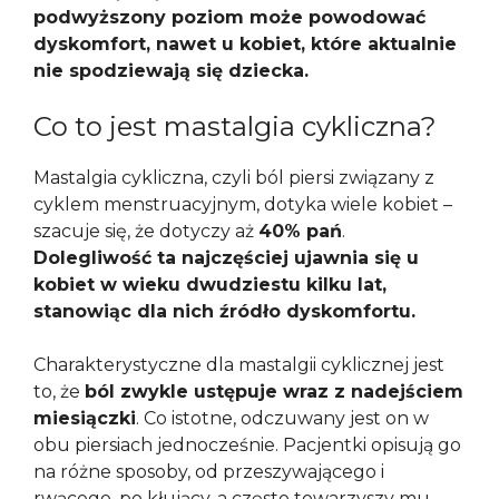
podwyższony poziom może powodować
dyskomfort, nawet u kobiet, które aktualnie
nie spodziewają się dziecka.
Co to jest mastalgia cykliczna?
Mastalgia cykliczna, czyli ból piersi związany z
cyklem menstruacyjnym, dotyka wiele kobiet –
szacuje się, że dotyczy aż
40% pań
.
Dolegliwość ta najczęściej ujawnia się u
kobiet w wieku dwudziestu kilku lat,
stanowiąc dla nich źródło dyskomfortu.
Charakterystyczne dla mastalgii cyklicznej jest
to, że
ból zwykle ustępuje wraz z nadejściem
miesiączki
. Co istotne, odczuwany jest on w
obu piersiach jednocześnie. Pacjentki opisują go
na różne sposoby, od przeszywającego i
rwącego, po kłujący, a często towarzyszy mu