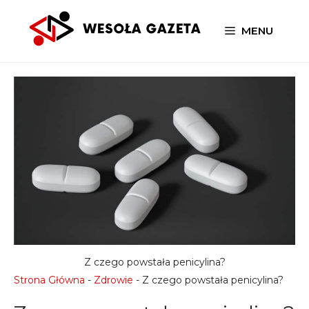
Przejdź
do
MENU
treści
Z czego powstała penicylina?
Strona Główna
-
Zdrowie
-
Z czego powstała penicylina?