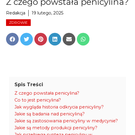
Z czego powstała penicylina?
Redakcja
19 lutego, 2025
ZDROWIE
Share
Share
Share
Share
Share
Share
on
on
on
on
on
on
Facebook
Twitter
Pinterest
LinkedIn
Email
WhatsApp
Spis Treści
Z czego powstała penicylina?
Co to jest penicylina?
Jak wygląda historia odkrycia penicyliny?
Jakie są badania nad penicyliną?
Jakie są zastosowania penicyliny w medycynie?
Jakie są metody produkcji penicyliny?
Jak przebiega synteza penicyliny w