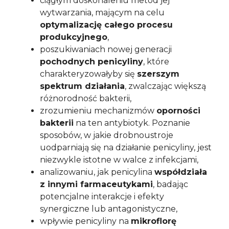
ciągłym doskonaleniu metod jej
wytwarzania, mającym na celu
optymalizację całego procesu
produkcyjnego
,
poszukiwaniach nowej generacji
pochodnych penicyliny
, które
charakteryzowałyby się
szerszym
spektrum działania
, zwalczając większą
różnorodność bakterii,
zrozumieniu mechanizmów
oporności
bakterii
na ten antybiotyk. Poznanie
sposobów, w jakie drobnoustroje
uodparniają się na działanie penicyliny, jest
niezwykle istotne w walce z infekcjami,
analizowaniu, jak penicylina
współdziała
z innymi farmaceutykami
, badając
potencjalne interakcje i efekty
synergiczne lub antagonistyczne,
wpływie penicyliny na
mikroflorę