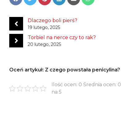
Share
Share
Share
Share
Share
Share
on
on
on
on
on
on
Facebook
Twitter
Pinterest
LinkedIn
Email
WhatsApp
Dlaczego boli pierś?
19 lutego, 2025
Torbiel na nerce czy to rak?
20 lutego, 2025
Oceń artykuł: Z czego powstała penicylina?
Ilość ocen: 0 Średnia ocen: 0
na 5