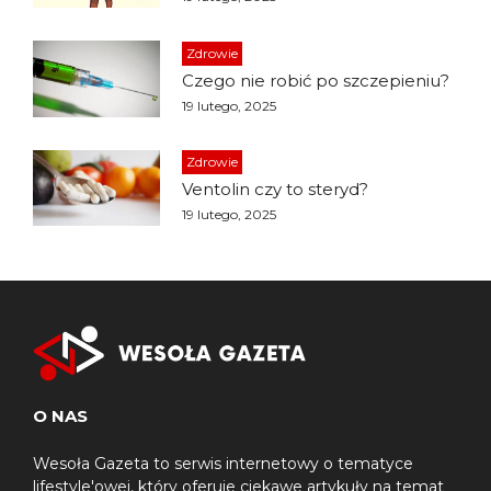
Zdrowie
Czego nie robić po szczepieniu?
19 lutego, 2025
Zdrowie
Ventolin czy to steryd?
19 lutego, 2025
O NAS
Wesoła Gazeta to serwis internetowy o tematyce
lifestyle'owej, który oferuje ciekawe artykuły na temat