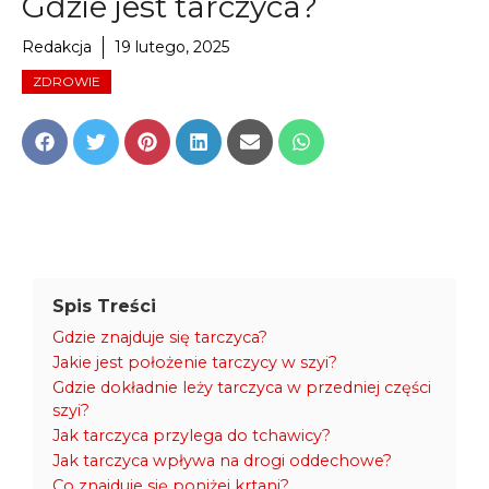
Gdzie jest tarczyca?
Redakcja
19 lutego, 2025
ZDROWIE
Share
Share
Share
Share
Share
Share
on
on
on
on
on
on
Facebook
Twitter
Pinterest
LinkedIn
Email
WhatsApp
Spis Treści
Gdzie znajduje się tarczyca?
Jakie jest położenie tarczycy w szyi?
Gdzie dokładnie leży tarczyca w przedniej części
szyi?
Jak tarczyca przylega do tchawicy?
Jak tarczyca wpływa na drogi oddechowe?
Co znajduje się poniżej krtani?