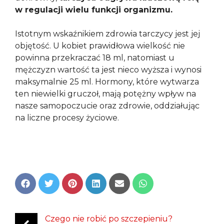
w regulacji wielu funkcji organizmu.
Istotnym wskaźnikiem zdrowia tarczycy jest jej
objętość. U kobiet prawidłowa wielkość nie
powinna przekraczać 18 ml, natomiast u
mężczyzn wartość ta jest nieco wyższa i wynosi
maksymalnie 25 ml. Hormony, które wytwarza
ten niewielki gruczoł, mają potężny wpływ na
nasze samopoczucie oraz zdrowie, oddziałując
na liczne procesy życiowe.
Share
Share
Share
Share
Share
Share
on
on
on
on
on
on
Facebook
Twitter
Pinterest
LinkedIn
Email
WhatsApp
Czego nie robić po szczepieniu?