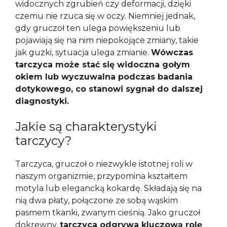
widocznych zgrubień czy deformacji, dzięki
czemu nie rzuca się w oczy. Niemniej jednak,
gdy gruczoł ten ulega powiększeniu lub
pojawiają się na nim niepokojące zmiany, takie
jak guzki, sytuacja ulega zmianie.
Wówczas
tarczyca może stać się widoczna gołym
okiem lub wyczuwalna podczas badania
dotykowego, co stanowi sygnał do dalszej
diagnostyki.
Jakie są charakterystyki
tarczycy?
Tarczyca, gruczoł o niezwykle istotnej roli w
naszym organizmie, przypomina kształtem
motyla lub elegancką kokardę. Składają się na
nią dwa płaty, połączone ze sobą wąskim
pasmem tkanki, zwanym cieśnią. Jako gruczoł
dokrewny,
tarczyca odgrywa kluczową rolę