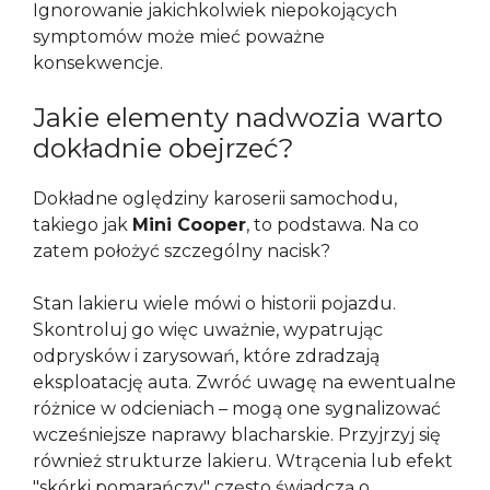
Ignorowanie jakichkolwiek niepokojących
symptomów może mieć poważne
konsekwencje.
Jakie elementy nadwozia warto
dokładnie obejrzeć?
Dokładne oględziny karoserii samochodu,
takiego jak
Mini Cooper
, to podstawa. Na co
zatem położyć szczególny nacisk?
Stan lakieru wiele mówi o historii pojazdu.
Skontroluj go więc uważnie, wypatrując
odprysków i zarysowań, które zdradzają
eksploatację auta. Zwróć uwagę na ewentualne
różnice w odcieniach – mogą one sygnalizować
wcześniejsze naprawy blacharskie. Przyjrzyj się
również strukturze lakieru. Wtrącenia lub efekt
"skórki pomarańczy" często świadczą o