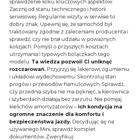
sprawdzenie kilku kluczowych aspektów.
Zacznij od stanu technicznego i historii
serwisowej. Regularne wizyty w serwisie to
dobry znak. Upewnij się, że samochód był
traktowany zgodnie z zaleceniami producenta i
sprawdź, czy nie brał udziału w poważnych
kolizjach. Pomyśl o przyszłych kosztach
utrzymania i typowych bolączkach tego
modelu.
Ta wiedza pozwoli Ci uniknąć
rozczarowań.
Przyjrzyj się lakierowi, ogumieniu
i układowi wydechowemu. Skontroluj stan
progów i przewodów hamulcowych. Sprawdź,
czy przednia szyba nie ma pęknięć, a kierownica
i szyberdach działają bez zarzutu. Nie pomijaj
kielichów amortyzatorów –
ich kondycja ma
ogromne znaczenie dla komfortu i
bezpieczeństwa jazdy.
Decydując się na
używanego Mini, sprawdź komplet
dokumentów. Zweryfikuj: