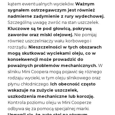
kątem ewentualnych wycieków.
Ważnym
sygnałem ostrzegawczym jest również
nadmierne zadymienie z rury wydechowej.
Szczególną uwagę zwróć na stan uszczelek.
Kluczowe są te pod głowicą, pokrywą
zaworów oraz miski olejowej.
Nie pomijaj
również uszczelniaczy wału korbowego i
rozrządu.
Nieszczelności w tych obszarach
mogą skutkować wyciekami oleju, co w
konsekwencji może prowadzić do
poważnych problemów mechanicznych.
W
silniku Mini Coopera mogą pojawić się różnego
rodzaju wycieki, w tym oleju silnikowego oraz
płynu chłodniczego.
Ich obecność często
wskazuje na zużycie uszczelek,
uszkodzenia mechaniczne lub korozję.
Kontrola poziomu oleju w Mini Cooperze
odbywa się za pomocą specjalnej miarki.
Upewnij się, że auto stoi na równym