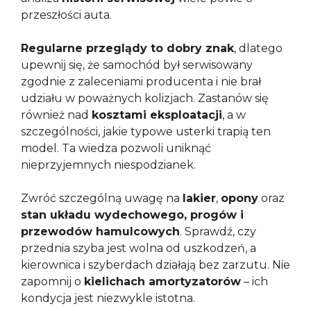
przeszłości auta.
Regularne przeglądy to dobry znak
, dlatego
upewnij się, że samochód był serwisowany
zgodnie z zaleceniami producenta i nie brał
udziału w poważnych kolizjach. Zastanów się
również nad
kosztami eksploatacji
, a w
szczególności, jakie typowe usterki trapią ten
model. Ta wiedza pozwoli uniknąć
nieprzyjemnych niespodzianek.
Zwróć szczególną uwagę na
lakier
,
opony
oraz
stan układu wydechowego, progów i
przewodów hamulcowych
. Sprawdź, czy
przednia szyba jest wolna od uszkodzeń, a
kierownica i szyberdach działają bez zarzutu. Nie
zapomnij o
kielichach amortyzatorów
– ich
kondycja jest niezwykle istotna.