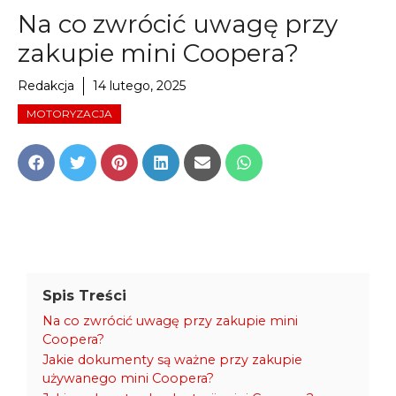
Na co zwrócić uwagę przy
zakupie mini Coopera?
Redakcja
14 lutego, 2025
MOTORYZACJA
Share
Share
Share
Share
Share
Share
on
on
on
on
on
on
Facebook
Twitter
Pinterest
LinkedIn
Email
WhatsApp
Spis Treści
Na co zwrócić uwagę przy zakupie mini
Coopera?
Jakie dokumenty są ważne przy zakupie
używanego mini Coopera?