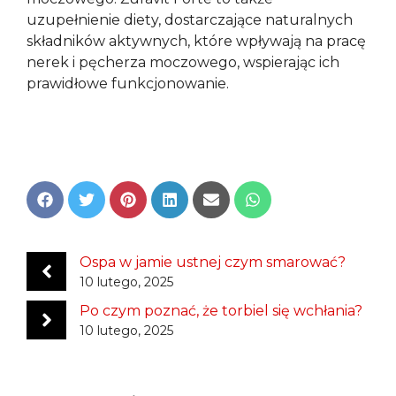
uzupełnienie diety, dostarczające naturalnych
składników aktywnych, które wpływają na pracę
nerek i pęcherza moczowego, wspierając ich
prawidłowe funkcjonowanie.
Share
Share
Share
Share
Share
Share
on
on
on
on
on
on
Facebook
Twitter
Pinterest
LinkedIn
Email
WhatsApp
Ospa w jamie ustnej czym smarować?
10 lutego, 2025
Po czym poznać, że torbiel się wchłania?
10 lutego, 2025