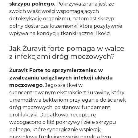
skrzypu polnego.
Pokrzywa znana jest ze
swoich właściwości wspomagających
detoksykację organizmu, natomiast skrzyp
polny dostarcza krzemionki, która pozytywnie
wpływa na kondycję tkanki łącznej i kości.
Jak Żuravit forte pomaga w walce
z infekcjami dróg moczowych?
Żuravit Forte to sprzymierzeniec w
zwalczaniu uciążliwych infekcji układu
moczowego.
Jego siła tkwi w
skoncentrowanym ekstrakcie z żurawiny, który
uniemożliwia bakteriom przyleganie do ścianek
dróg moczowych, co stanowi fundament
profilaktyki. Dodatkowo, recepturę
wzbogacono o liść pokrzywy i ziele skrzypu
polnego, które synergicznie wspierają
prawidłowe funkcjonowanie nerek, a tym