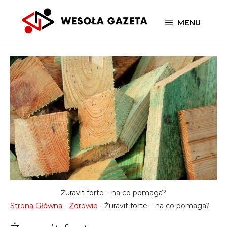
Przejdź
do
MENU
treści
Żuravit forte – na co pomaga?
Strona Główna
-
Zdrowie
-
Żuravit forte – na co pomaga?