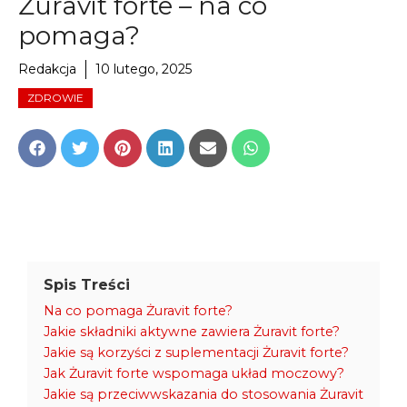
Żuravit forte – na co
pomaga?
Redakcja
10 lutego, 2025
ZDROWIE
Share
Share
Share
Share
Share
Share
on
on
on
on
on
on
Facebook
Twitter
Pinterest
LinkedIn
Email
WhatsApp
Spis Treści
Na co pomaga Żuravit forte?
Jakie składniki aktywne zawiera Żuravit forte?
Jakie są korzyści z suplementacji Żuravit forte?
Jak Żuravit forte wspomaga układ moczowy?
Jakie są przeciwwskazania do stosowania Żuravit