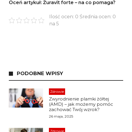
Oceń artykuł: Żuravit forte – na co pomaga?
Ilość ocen: 0 Średnia ocen: 0
na 5
PODOBNE WPISY
Zdrowie
Zwyrodnienie plamki żółtej
(AMD) – jak możemy pomóc
zachować Twój wzrok?
26 maja, 2025
Zdrowie