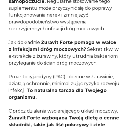
samopoczucie.
Regularne stosowanie tego
suplementu może przyczynić się do poprawy
funkcjonowania nerek i zmniejszyć
prawdopodobieństwo wystąpienia
nieprzyjemnych infekcji dróg moczowych.
Jak dokładnie
Żuravit Forte pomaga w walce
z infekcjami dróg moczowych?
Sekret tkwi w
ekstrakcie z żurawiny, który utrudnia bakteriom
przyleganie do ścian dróg moczowych.
Proantocyjanidyny (PAC), obecne w żurawinie,
działają ochronnie, minimalizując ryzyko rozwoju
infekcji.
To naturalna tarcza dla Twojego
organizmu.
Oprócz działania wspierającego układ moczowy,
Żuravit Forte wzbogaca Twoją dietę o cenne
składniki, takie jak liść pokrzywy i ziele