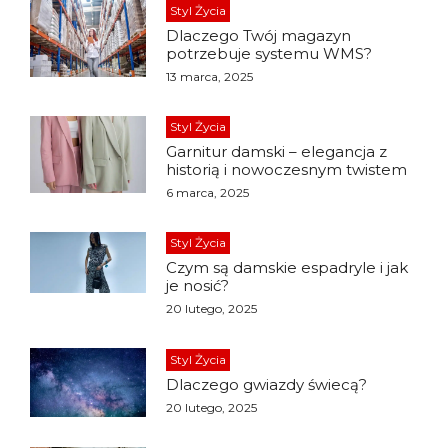
Styl Życia
Dlaczego Twój magazyn
potrzebuje systemu WMS?
13 marca, 2025
Styl Życia
Garnitur damski – elegancja z
historią i nowoczesnym twistem
6 marca, 2025
Styl Życia
Czym są damskie espadryle i jak
je nosić?
20 lutego, 2025
Styl Życia
Dlaczego gwiazdy świecą?
20 lutego, 2025