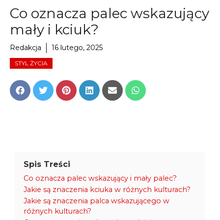
Co oznacza palec wskazujący
mały i kciuk?
Redakcja
16 lutego, 2025
STYL ŻYCIA
Share
Share
Share
Share
Share
Share
on
on
on
on
on
on
Facebook
Twitter
Pinterest
LinkedIn
Email
WhatsApp
Spis Treści
Co oznacza palec wskazujący i mały palec?
Jakie są znaczenia kciuka w różnych kulturach?
Jakie są znaczenia palca wskazującego w
różnych kulturach?