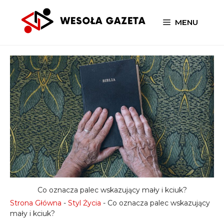
Przejdź
do
MENU
treści
Co oznacza palec wskazujący mały i kciuk?
Strona Główna
-
Styl Życia
-
Co oznacza palec wskazujący
mały i kciuk?