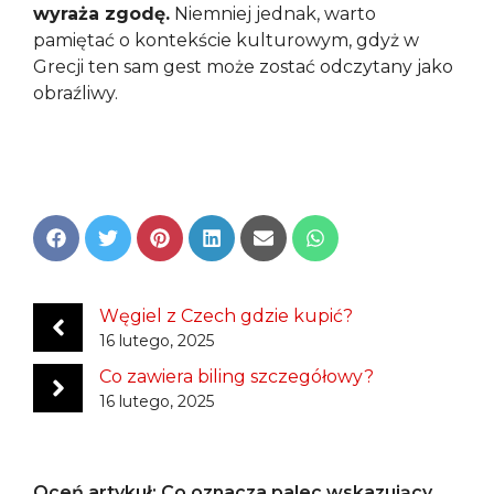
wyraża zgodę.
Niemniej jednak, warto
pamiętać o kontekście kulturowym, gdyż w
Grecji ten sam gest może zostać odczytany jako
obraźliwy.
Share
Share
Share
Share
Share
Share
on
on
on
on
on
on
Facebook
Twitter
Pinterest
LinkedIn
Email
WhatsApp
Węgiel z Czech gdzie kupić?
16 lutego, 2025
Co zawiera biling szczegółowy?
16 lutego, 2025
Oceń artykuł: Co oznacza palec wskazujący