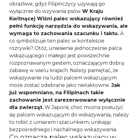
obraźliwe, gdyż Filipińczycy używają go
wyłącznie do wzywania psów.
W Kraju
Kwitnącej Wiśni palec wskazujący również
pełni funkcję narzędzia do wskazywania, ale
wymaga to zachowania szacunku i taktu.
A
co symbolizuje ten palec w kontekście
rozrywki? Otóż, uniesienie jednocześnie palca
wskazującego i małego jest powszechnie
rozpoznawanym gestem, oznaczającym dobrą
zabawę w wielu krajach. Należy pamiętać, że
wskazywanie na ludzi palcem wskazującym
może zostać odebrane jako nietaktowne.
Jak
już wspomniano, na Filipinach takie
zachowanie jest zarezerwowane wyłącznie
dla zwierząt.
W Japonii, choć można posłużyć
się palcem wskazującym do wskazywania, należy
to robić z umiarem i szacunkiem, unikając
bezpośredniego i nachalnego wskazywania.
Co oznacza palec wskazujący w