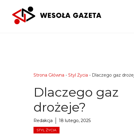
Przejdź
do
treści
Strona Główna
-
Styl Życia
-
Dlaczego gaz droże
Dlaczego gaz
drożeje?
Redakcja
18 lutego, 2025
STYL ŻYCIA