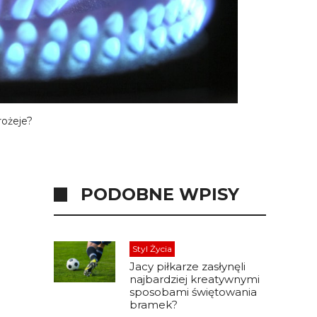
rożeje?
PODOBNE WPISY
Styl Życia
Jacy piłkarze zasłynęli
najbardziej kreatywnymi
sposobami świętowania
bramek?