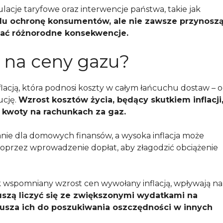
lacje taryfowe oraz interwencje państwa, takie jak
celu ochronę konsumentów, ale nie zawsze przynosz
ać różnorodne konsekwencje.
a na ceny gazu?
nflacją, która podnosi koszty w całym łańcuchu dostaw – 
ucję.
Wzrost kosztów życia, będący skutkiem inflacji
 kwoty na rachunkach za gaz.
ie dla domowych finansów, a wysoka inflacja może
 poprzez wprowadzenie dopłat, aby złagodzić obciążenie
k wspomniany wzrost cen wywołany inflacją, wpływają na
zą liczyć się ze zwiększonymi wydatkami na
usza ich do poszukiwania oszczędności w innych