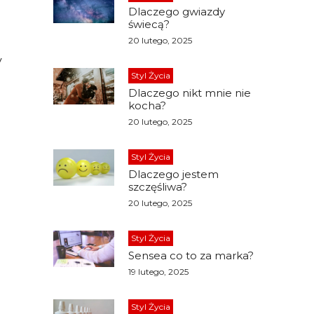
Dlaczego gwiazdy
świecą?
20 lutego, 2025
y
Styl Życia
Dlaczego nikt mnie nie
kocha?
20 lutego, 2025
Styl Życia
Dlaczego jestem
szczęśliwa?
20 lutego, 2025
Styl Życia
Sensea co to za marka?
19 lutego, 2025
Styl Życia