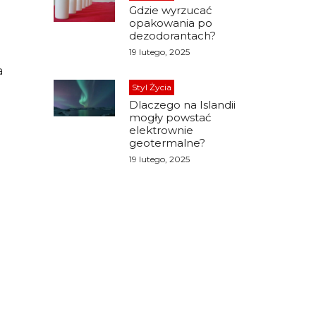
Gdzie wyrzucać
opakowania po
dezodorantach?
19 lutego, 2025
a
.
Styl Życia
Dlaczego na Islandii
mogły powstać
elektrownie
geotermalne?
19 lutego, 2025