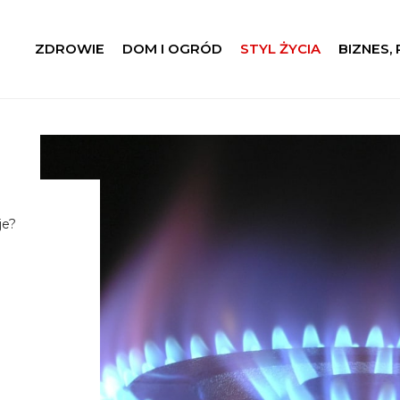
ZDROWIE
DOM I OGRÓD
STYL ŻYCIA
BIZNES,
je?