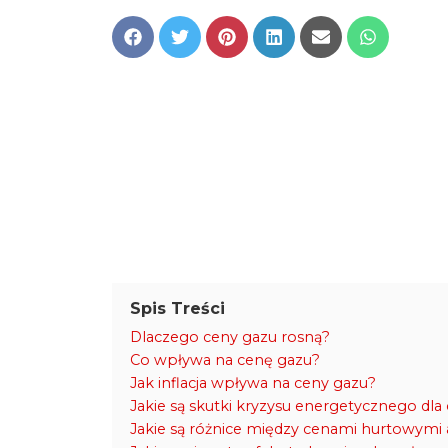
Share
Share
Share
Share
Share
Share
on
on
on
on
on
on
Facebook
Twitter
Pinterest
LinkedIn
Email
WhatsApp
Spis Treści
Dlaczego ceny gazu rosną?
Co wpływa na cenę gazu?
Jak inflacja wpływa na ceny gazu?
Jakie są skutki kryzysu energetycznego dla
Jakie są różnice między cenami hurtowymi 