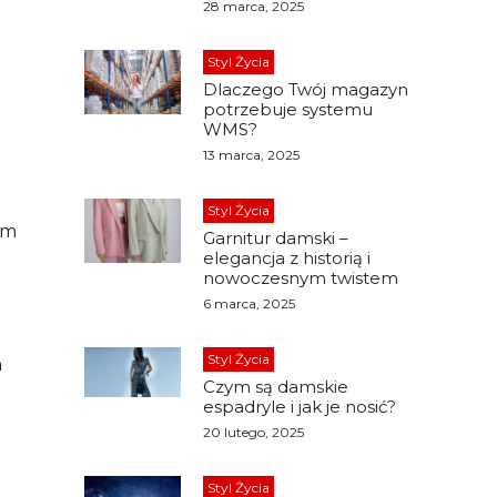
28 marca, 2025
Styl Życia
Dlaczego Twój magazyn
potrzebuje systemu
WMS?
13 marca, 2025
Styl Życia
ym
Garnitur damski –
elegancja z historią i
nowoczesnym twistem
6 marca, 2025
Styl Życia
a
Czym są damskie
espadryle i jak je nosić?
20 lutego, 2025
Styl Życia