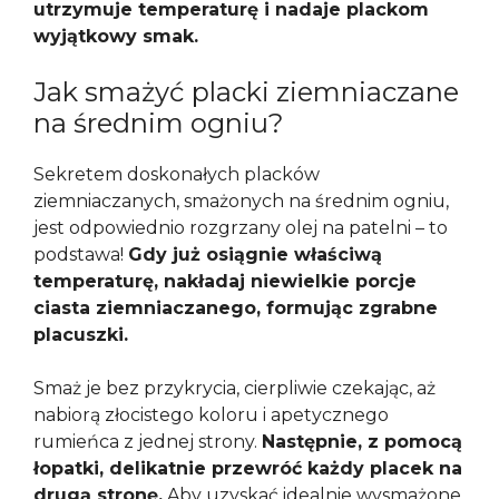
utrzymuje temperaturę i nadaje plackom
wyjątkowy smak.
Jak smażyć placki ziemniaczane
na średnim ogniu?
Sekretem doskonałych placków
ziemniaczanych, smażonych na średnim ogniu,
jest odpowiednio rozgrzany olej na patelni – to
podstawa!
Gdy już osiągnie właściwą
temperaturę, nakładaj niewielkie porcje
ciasta ziemniaczanego, formując zgrabne
placuszki.
Smaż je bez przykrycia, cierpliwie czekając, aż
nabiorą złocistego koloru i apetycznego
rumieńca z jednej strony.
Następnie, z pomocą
łopatki, delikatnie przewróć każdy placek na
drugą stronę.
Aby uzyskać idealnie wysmażone