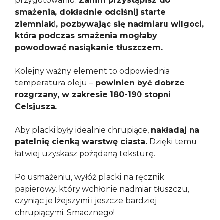
przygotowaniu.
Zanim przystąpisz do
smażenia, dokładnie odciśnij starte
ziemniaki, pozbywając się nadmiaru wilgoci,
która podczas smażenia mogłaby
powodować nasiąkanie tłuszczem.
Kolejny ważny element to odpowiednia
temperatura oleju –
powinien być dobrze
rozgrzany, w zakresie 180-190 stopni
Celsjusza.
Aby placki były idealnie chrupiące,
nakładaj na
patelnię cienką warstwę ciasta.
Dzięki temu
łatwiej uzyskasz pożądaną teksturę.
Po usmażeniu, wyłóż placki na ręcznik
papierowy, który wchłonie nadmiar tłuszczu,
czyniąc je lżejszymi i jeszcze bardziej
chrupiącymi. Smacznego!