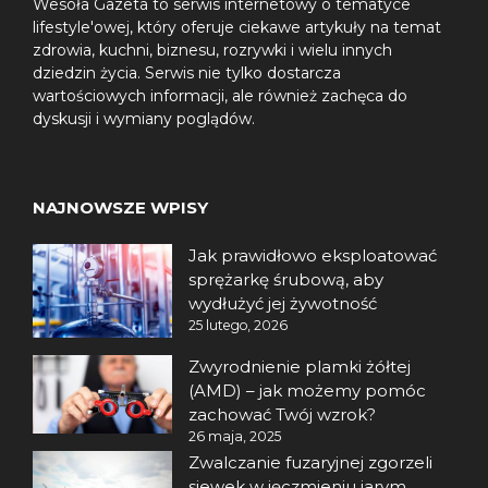
Wesoła Gazeta to serwis internetowy o tematyce
lifestyle'owej, który oferuje ciekawe artykuły na temat
zdrowia, kuchni, biznesu, rozrywki i wielu innych
dziedzin życia. Serwis nie tylko dostarcza
wartościowych informacji, ale również zachęca do
dyskusji i wymiany poglądów.
NAJNOWSZE WPISY
Jak prawidłowo eksploatować
sprężarkę śrubową, aby
wydłużyć jej żywotność
25 lutego, 2026
Zwyrodnienie plamki żółtej
(AMD) – jak możemy pomóc
zachować Twój wzrok?
26 maja, 2025
Zwalczanie fuzaryjnej zgorzeli
siewek w jęczmieniu jarym