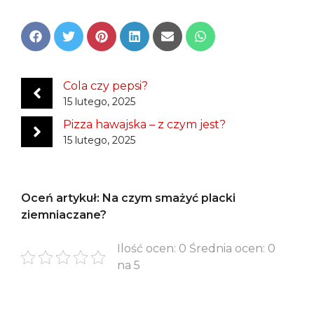
Share
Share
Share
Share
Share
Share
on
on
on
on
on
on
Facebook
Twitter
Pinterest
LinkedIn
Email
WhatsApp
Cola czy pepsi?
15 lutego, 2025
Pizza hawajska – z czym jest?
15 lutego, 2025
Oceń artykuł: Na czym smażyć placki
ziemniaczane?
Ilość ocen: 0 Średnia ocen: 0
na 5