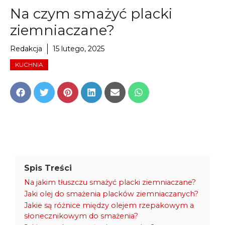
Na czym smażyć placki
ziemniaczane?
Redakcja
15 lutego, 2025
KUCHNIA
Share
Share
Share
Share
Share
Share
on
on
on
on
on
on
Facebook
Twitter
Pinterest
LinkedIn
Email
WhatsApp
Spis Treści
Na jakim tłuszczu smażyć placki ziemniaczane?
Jaki olej do smażenia placków ziemniaczanych?
Jakie są różnice między olejem rzepakowym a
słonecznikowym do smażenia?