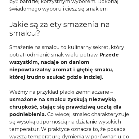
być bardziej korzystnym wyborem. Dokonaj
świadomego wyboru i ciesz się smakiem!
Jakie są zalety smażenia na
smalcu?
Smażenie na smalcu to kulinarny sekret, który
potrafi odmienić smak wielu potraw.
Przede
wszystkim, nadaje on daniom
niepowtarzalny aromat i głębię smaku,
której trudno szukać gdzie indziej.
Weźmy na przykład placki ziemniaczane –
usmażone na smalcu zyskują niezwykłą
chrupkość, stając się prawdziwą ucztą dla
podniebienia.
Co więcej, smalec charakteryzuje
się wysoką odpornością na działanie wysokich
temperatur. W praktyce oznacza to, że posiada
wyższą temperaturę dymienia w porównaniu do