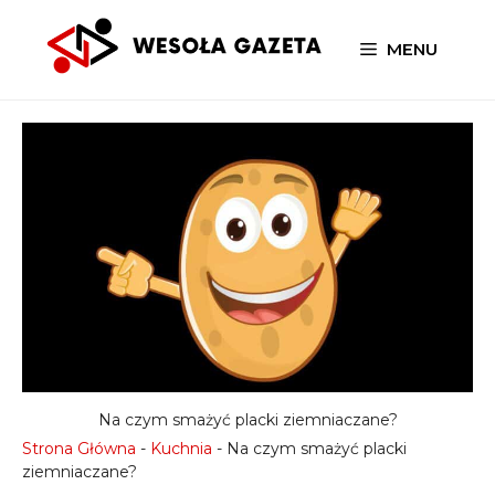
Przejdź
do
MENU
treści
Na czym smażyć placki ziemniaczane?
Strona Główna
-
Kuchnia
-
Na czym smażyć placki
ziemniaczane?