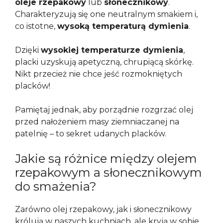
oleje rzepakowy
lub
słonecznikowy
.
Charakteryzują się one neutralnym smakiem i,
co istotne,
wysoką temperaturą dymienia
.
Dzięki
wysokiej temperaturze dymienia
,
placki uzyskują apetyczną, chrupiącą skórkę.
Nikt przecież nie chce jeść rozmokniętych
placków!
Pamiętaj jednak, aby porządnie rozgrzać olej
przed nałożeniem masy ziemniaczanej na
patelnię – to sekret udanych placków.
Jakie są różnice między olejem
rzepakowym a słonecznikowym
do smażenia?
Zarówno olej rzepakowy, jak i słonecznikowy
królują w naszych kuchniach, ale kryją w sobie