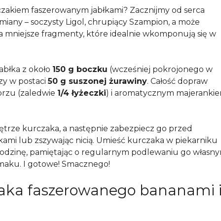
czakiem faszerowanym jabłkami? Zacznijmy od serca
dmiany – soczysty Ligol, chrupiący Szampion, a może
a mniejsze fragmenty, które idealnie wkomponują się w
abłka z około
150 g boczku
(wcześniej pokrojonego w
zy w postaci
50 g suszonej żurawiny
. Całość dopraw
eprzu (zaledwie
1/4 łyżeczki
) i aromatycznym majeranki
trze kurczaka, a następnie zabezpiecz go przed
kami lub zszywając nicią. Umieść kurczaka w piekarniku
 godzinę, pamiętając o regularnym podlewaniu go własn
 smaku. I gotowe! Smacznego!
zaka faszerowanego bananami 