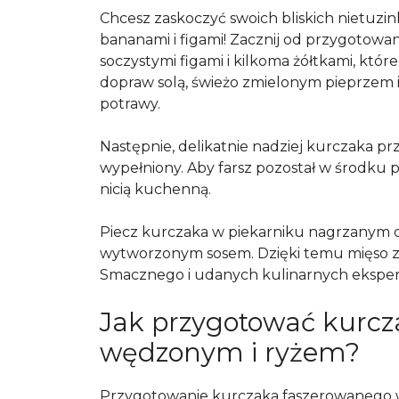
Chcesz zaskoczyć swoich bliskich nietu
bananami i figami! Zacznij od przygotowa
soczystymi figami i kilkoma żółtkami, kt
dopraw solą, świeżo zmielonym pieprzem i
potrawy.
Następnie, delikatnie nadziej kurczaka p
wypełniony. Aby farsz pozostał w środku p
nicią kuchenną.
Piecz kurczaka w piekarniku nagrzanym
wytworzonym sosem. Dzięki temu mięso z
Smacznego i udanych kulinarnych eksp
Jak przygotować kurcz
wędzonym i ryżem?
Przygotowanie kurczaka faszerowanego w