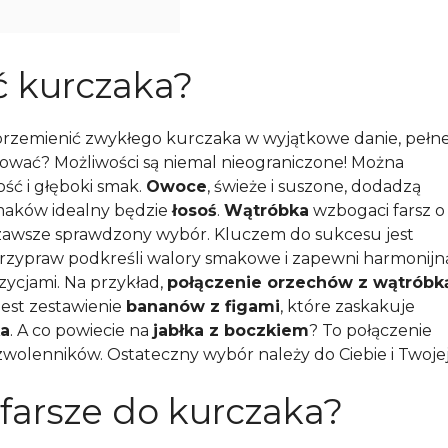
 kurczaka?
 przemienić zwykłego kurczaka w wyjątkowe danie, pełn
ować? Możliwości są niemal nieograniczone! Można
ość i głęboki smak.
Owoce
, świeże i suszone, dodadzą
 smaków idealny będzie
łosoś
.
Wątróbka
wzbogaci farsz o
zawsze sprawdzony wybór. Kluczem do sukcesu jest
przypraw podkreśli walory smakowe i zapewni harmonijn
ycjami. Na przykład,
połączenie orzechów z wątróbk
est zestawienie
bananów z figami
, które zaskakuje
ka
. A co powiecie na
jabłka z boczkiem
? To połączenie
zwolenników. Ostateczny wybór należy do Ciebie i Twoje
 farsze do kurczaka?