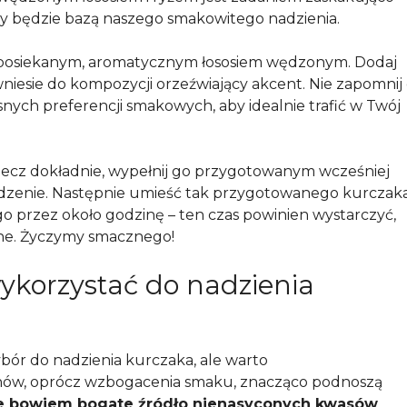
ry będzie bazą naszego smakowitego nadzienia.
 posiekanym, aromatycznym łososiem wędzonym. Dodaj
 wniesie do kompozycji orzeźwiający akcent. Nie zapomnij
ych preferencji smakowych, aby idealnie trafić w Twój
 lecz dokładnie, wypełnij go przygotowanym wcześniej
dzenie. Następnie umieść tak przygotowanego kurczak
o przez około godzinę – ten czas powinien wystarczyć,
zone. Życzymy smacznego!
ykorzystać do nadzienia
bór do nadzienia kurczaka, ale warto
hów, oprócz wzbogacenia smaku, znacząco podnoszą
e bowiem bogate źródło nienasyconych kwasów