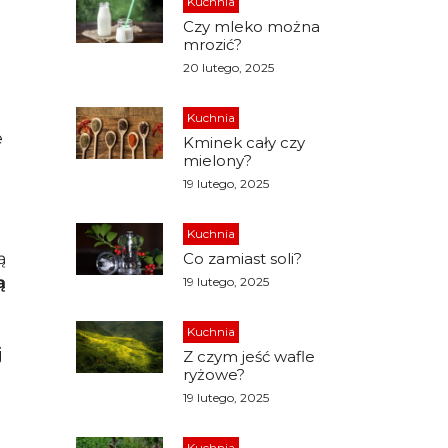
Kuchnia
Czy mleko można
mrozić?
20 lutego, 2025
Kuchnia
e
Kminek cały czy
mielony?
19 lutego, 2025
Kuchnia
ą
Co zamiast soli?
ą
19 lutego, 2025
Kuchnia
j
Z czym jeść wafle
ryżowe?
19 lutego, 2025
Kuchnia