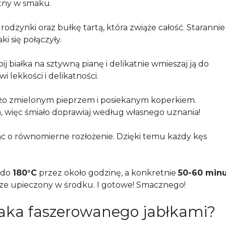
itny w smaku.
 rodzynki oraz bułkę tartą, która zwiąże całość. Starannie
 się połączyły.
j białka na sztywną pianę i delikatnie wmieszaj ją do
 lekkości i delikatności.
wieżo zmielonym pieprzem i posiekanym koperkiem.
a, więc śmiało doprawiaj według własnego uznania!
c o równomierne rozłożenie. Dzięki temu każdy kęs
 do
180°C
przez około godzinę, a konkretnie
50-60 min
brze upieczony w środku. I gotowe! Smacznego!
aka faszerowanego jabłkami?