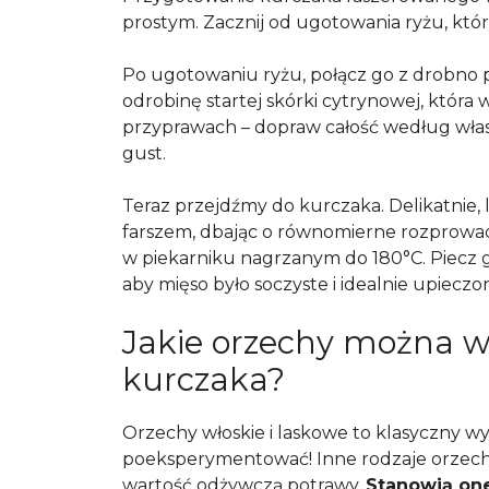
prostym. Zacznij od ugotowania ryżu, któ
Po ugotowaniu ryżu, połącz go z drobno
odrobinę startej skórki cytrynowej, która
przyprawach – dopraw całość według własn
gust.
Teraz przejdźmy do kurczaka. Delikatnie,
farszem, dbając o równomierne rozprowa
w piekarniku nagrzanym do 180°C. Piecz g
aby mięso było soczyste i idealnie upiec
Jakie orzechy można w
kurczaka?
Orzechy włoskie i laskowe to klasyczny wy
poeksperymentować! Inne rodzaje orzec
wartość odżywczą potrawy.
Stanowią on