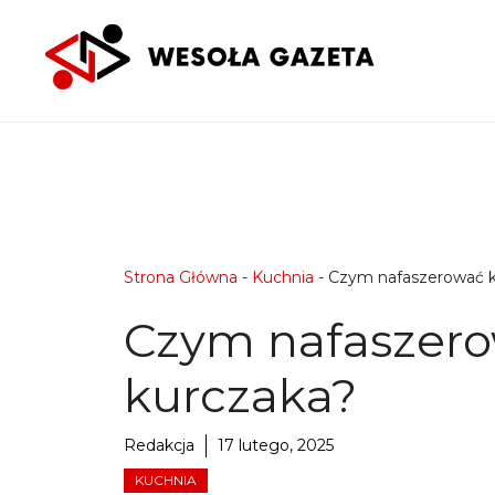
Przejdź
do
treści
Strona Główna
-
Kuchnia
-
Czym nafaszerować k
Czym nafaszer
kurczaka?
Redakcja
17 lutego, 2025
KUCHNIA