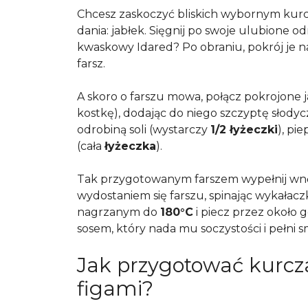
Chcesz zaskoczyć bliskich wybornym kur
dania: jabłek. Sięgnij po swoje ulubione o
kwaskowy Idared? Po obraniu, pokrój je n
farsz.
A skoro o farszu mowa, połącz pokrojone j
kostkę), dodając do niego szczyptę słodyc
odrobiną soli (wystarczy
1/2 łyżeczki
), pi
(cała
łyżeczka
).
Tak przygotowanym farszem wypełnij wnę
wydostaniem się farszu, spinając wykałacz
nagrzanym do
180°C
i piecz przez około
sosem, który nada mu soczystości i pełni
Jak przygotować kurc
figami?