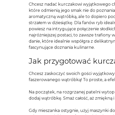
Chcesz nadać kurczakowi wyjątkowego cha
które odmienią jego smak nie do poznania
aromatyczną wątróbką, ale to dopiero począ
strzałem w dziesiątkę. Dla fanów ryb idea
powiesz na intrygujące połączenie słodk
najróżniejszej postaci, to zawsze trafion
danie, które idealnie współgra z delika
fascynujące doznania kulinarne.
Jak przygotować kurc
Chcesz zaskoczyć swoich gości wyjątko
faszerowanego wątróbką! To proste, a efe
Na początek, na rozgrzanej patelni wytop 
dodaj wątróbkę. Smaż całość, aż zmiękną 
Gdy mieszanka ostygnie, użyj maszynki do 