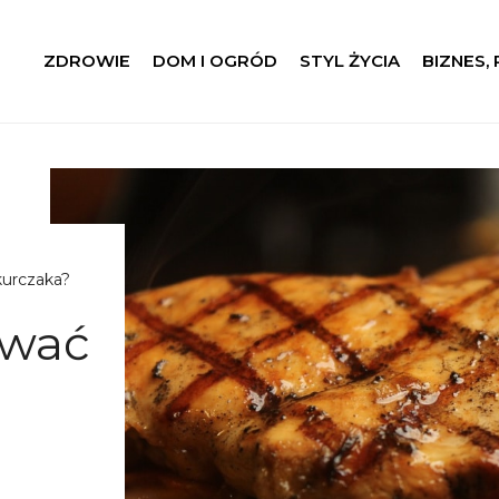
ZDROWIE
DOM I OGRÓD
STYL ŻYCIA
BIZNES,
urczaka?
ować