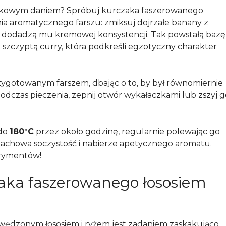
zinkowym daniem? Spróbuj kurczaka faszerowanego
nia aromatycznego farszu: zmiksuj dojrzałe banany z
óre dodadzą mu kremowej konsystencji. Tak powstałą bazę
 szczyptą curry, która podkreśli egzotyczny charakter
rzygotowanym farszem, dbając o to, by był równomiernie
odczas pieczenia, zepnij otwór wykałaczkami lub zszyj g
 do
180°C
przez około godzinę, regularnie polewając go
achowa soczystość i nabierze apetycznego aromatu.
erymentów!
aka faszerowanego łososiem
ędzonym łososiem i ryżem jest zadaniem zaskakująco