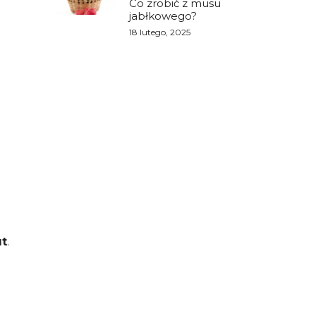
Co zrobić z musu
jabłkowego?
18 lutego, 2025
ut
.