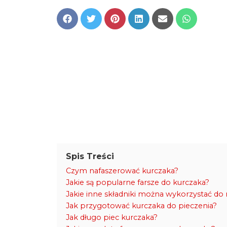
Share
Share
Share
Share
Share
Share
on
on
on
on
on
on
Facebook
Twitter
Pinterest
LinkedIn
Email
WhatsApp
Spis Treści
Czym nafaszerować kurczaka?
Jakie są popularne farsze do kurczaka?
Jakie inne składniki można wykorzystać do
Jak przygotować kurczaka do pieczenia?
Jak długo piec kurczaka?