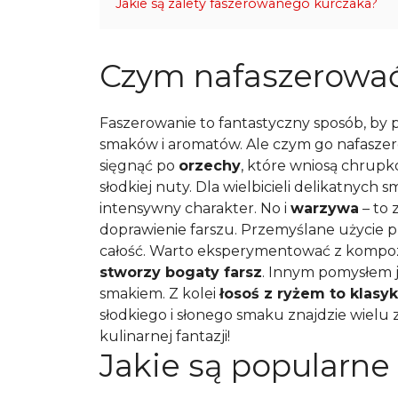
Jakie są zalety faszerowanego kurczaka?
Czym nafaszerować
Faszerowanie to fantastyczny sposób, by
smaków i aromatów. Ale czym go nafaszer
sięgnąć po
orzechy
, które wniosą chrupk
słodkiej nuty. Dla wielbicieli delikatnych
intensywny charakter. No i
warzywa
– to 
doprawienie farszu. Przemyślane użycie 
całość. Warto eksperymentować z kompoz
stworzy bogaty farsz
. Innym pomysłem j
smakiem. Z kolei
łosoś z ryżem to klasy
słodkiego i słonego smaku znajdzie wielu 
kulinarnej fantazji!
Jakie są popularne