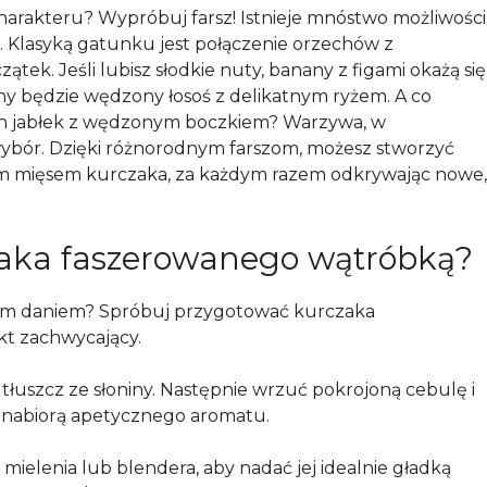
rakteru? Wypróbuj farsz! Istnieje mnóstwo możliwości
. Klasyką gatunku jest połączenie orzechów z
tek. Jeśli lubisz słodkie nuty, banany z figami okażą się
lny będzie wędzony łosoś z delikatnym ryżem. A co
ich jabłek z wędzonym boczkiem? Warzywa, w
y wybór. Dzięki różnorodnym farszom, możesz stworzyć
tnym mięsem kurczaka, za każdym razem odkrywając nowe,
zaka faszerowanego wątróbką?
wym daniem? Spróbuj przygotować kurczaka
kt zachwycający.
tłuszcz ze słoniny. Następnie wrzuć pokrojoną cebulę i
i nabiorą apetycznego aromatu.
mielenia lub blendera, aby nadać jej idealnie gładką