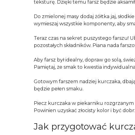
teksturę. Dzięki temu farsz będzie aksam
Do zmielonej masy dodaj żółtka jaj, słodkie
wymieszaj wszystkie komponenty, aby smaki
Teraz czas na sekret puszystego farszu! Ubi
pozostałych składników. Piana nada farszowi
Aby farsz był idealny, dopraw go solą, ś
Pamiętaj, że smak to kwestia indywidualn
Gotowym farszem nadziej kurczaka, dbają
będzie pełen smaku.
Piecz kurczaka w piekarniku rozgrzanym
Powinien uzyskać złocisty kolor i być do
Jak przygotować kurcz