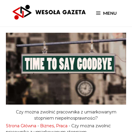
Przejdź
do
MENU
treści
Czy można zwolnić pracownika z umiarkowanym
stopniem niepełnosprawności?
Strona Główna
-
Biznes, Praca
-
Czy można zwolnić