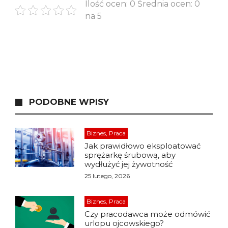
Ilość ocen: 0 Średnia ocen: 0
na 5
PODOBNE WPISY
Biznes, Praca
Jak prawidłowo eksploatować
sprężarkę śrubową, aby
wydłużyć jej żywotność
25 lutego, 2026
Biznes, Praca
Czy pracodawca może odmówić
urlopu ojcowskiego?