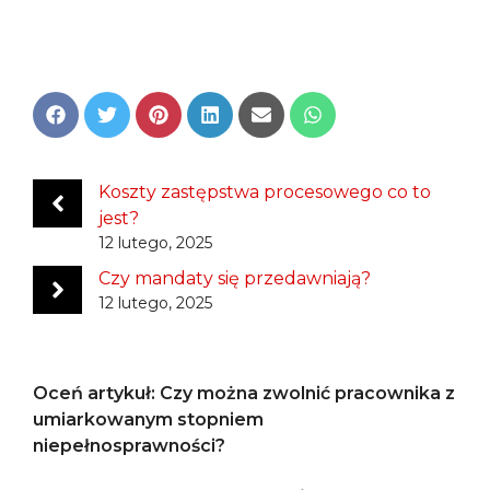
Share
Share
Share
Share
Share
Share
on
on
on
on
on
on
Facebook
Twitter
Pinterest
LinkedIn
Email
WhatsApp
Koszty zastępstwa procesowego co to
jest?
12 lutego, 2025
Czy mandaty się przedawniają?
12 lutego, 2025
Oceń artykuł: Czy można zwolnić pracownika z
umiarkowanym stopniem
niepełnosprawności?