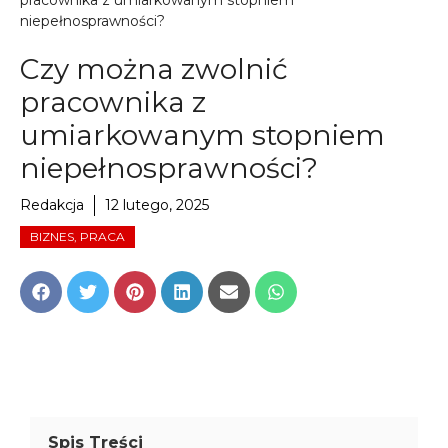
pracownika z umiarkowanym stopniem
niepełnosprawności?
Czy można zwolnić
pracownika z
umiarkowanym stopniem
niepełnosprawności?
Redakcja
12 lutego, 2025
BIZNES, PRACA
Share
Share
Share
Share
Share
Share
on
on
on
on
on
on
Facebook
Twitter
Pinterest
LinkedIn
Email
WhatsApp
Spis Treści