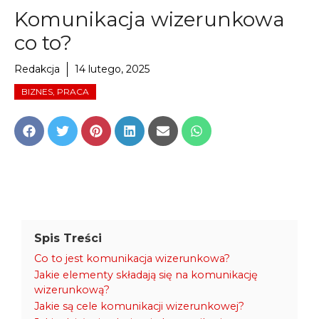
Komunikacja wizerunkowa
co to?
Redakcja
14 lutego, 2025
BIZNES, PRACA
Share
Share
Share
Share
Share
Share
on
on
on
on
on
on
Facebook
Twitter
Pinterest
LinkedIn
Email
WhatsApp
Spis Treści
Co to jest komunikacja wizerunkowa?
Jakie elementy składają się na komunikację
wizerunkową?
Jakie są cele komunikacji wizerunkowej?