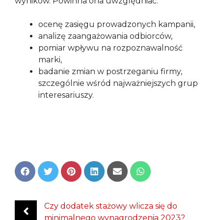
wyników. Powinna ona uwzględniać:
ocenę zasięgu prowadzonych kampanii,
analizę zaangażowania odbiorców,
pomiar wpływu na rozpoznawalność
marki,
badanie zmian w postrzeganiu firmy,
szczególnie wśród najważniejszych grup
interesariuszy.
Share
Share
Share
Share
Share
Share
on
on
on
on
on
on
Facebook
Twitter
Pinterest
LinkedIn
Email
WhatsApp
Czy dodatek stażowy wlicza się do
minimalnego wynagrodzenia 2023?