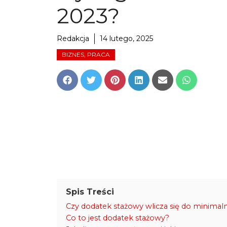
2023?
Redakcja
14 lutego, 2025
BIZNES, PRACA
Share
Share
Share
Share
Share
Share
on
on
on
on
on
on
Facebook
Twitter
Pinterest
LinkedIn
Email
WhatsApp
Spis Treści
Czy dodatek stażowy wlicza się do minima
Co to jest dodatek stażowy?