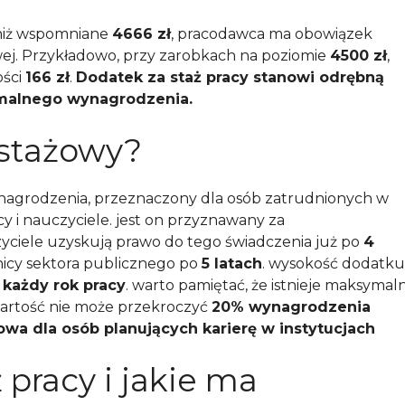
a niż wspomniane
4666 zł
, pracodawca ma obowiązek
wej. Przykładowo, przy zarobkach na poziomie
4500 zł
,
ości
166 zł
.
Dodatek za staż pracy stanowi odrębną
imalnego wynagrodzenia.
 stażowy?
ynagrodzenia, przeznaczony dla osób zatrudnionych w
y i nauczyciele. jest on przyznawany za
yciele uzyskują prawo do tego świadczenia już po
4
wnicy sektora publicznego po
5 latach
. wysokość dodatku
każdy rok pracy
. warto pamiętać, że istnieje maksymal
wartość nie może przekroczyć
20% wynagrodzenia
zowa dla osób planujących karierę w instytucjach
 pracy i jakie ma