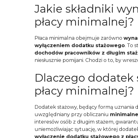
Jakie składniki wy
płacy minimalnej?
Płaca minimalna obejmuje zarówno
wynag
wyłączeniem dodatku stażowego
. To 
dochodów pracowników z długim sta
niesłusznie pomijani. Chodzi o to, by wresz
Dlaczego dodatek s
płacy minimalnej?
Dodatek stażowy, będący formą uznania dla
uwzględniany przy obliczaniu
minimaln
interesów osób z długim stażem, gwarant
uniemożliwiając sytuację, w której dodate
wyłączenie dodatku stażowego z płacy