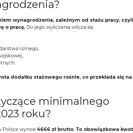
agrodzenia?
iem wynagrodzenia, zależnym od stażu pracy, czyl
ę o pracę.
Do jego wyliczenia wlicza się:
darstwa rolnego,
wojskowej,
otnych.
ta dodatku stażowego rośnie, co przekłada się na
otyczące minimalnego
023 roku?
 Polsce wynosi
4666 zł brutto
.
To obowiązkowa kwot