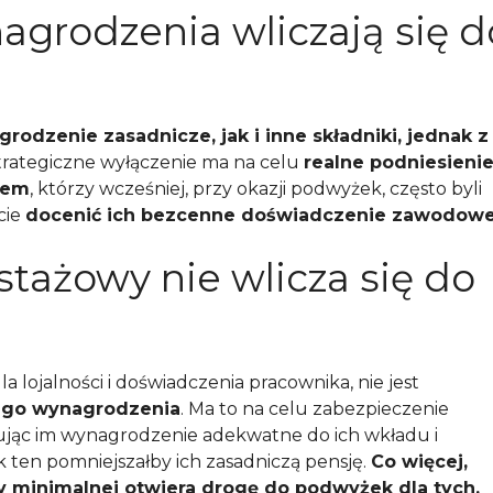
nagrodzenia wliczają się d
rodzenie zasadnicze, jak i inne składniki, jednak z
strategiczne wyłączenie ma na celu
realne podniesieni
żem
, którzy wcześniej, przy okazji podwyżek, często byli
cie
docenić ich bezcenne doświadczenie zawodowe
tażowy nie wlicza się do
 lojalności i doświadczenia pracownika, nie jest
ego wynagrodzenia
. Ma to na celu zabezpieczenie
ując im wynagrodzenie adekwatne do ich wkładu i
k ten pomniejszałby ich zasadniczą pensję.
Co więcej,
 minimalnej otwiera drogę do podwyżek dla tych,