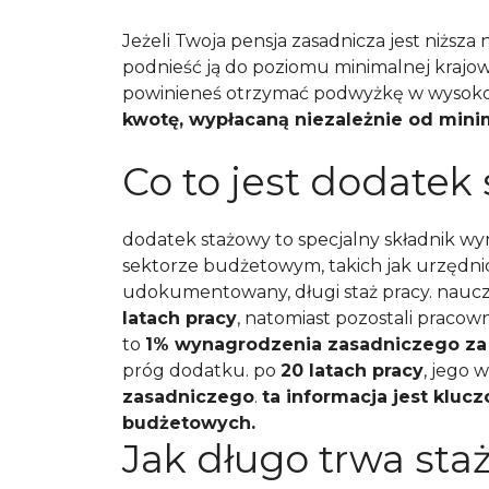
Jeżeli Twoja pensja zasadnicza jest niższ
podnieść ją do poziomu minimalnej krajo
powinieneś otrzymać podwyżkę w wysok
kwotę, wypłacaną niezależnie od min
Co to jest dodatek
dodatek stażowy to specjalny składnik w
sektorze budżetowym, takich jak urzędnic
udokumentowany, długi staż pracy. naucz
latach pracy
, natomiast pozostali praco
to
1% wynagrodzenia zasadniczego za 
próg dodatku. po
20 latach pracy
, jego 
zasadniczego
.
ta informacja jest kluc
budżetowych.
Jak długo trwa staż