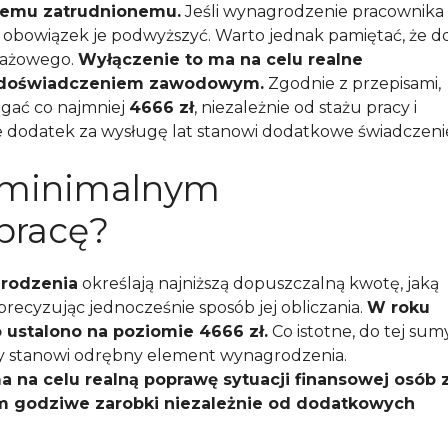
demu zatrudnionemu.
Jeśli wynagrodzenie pracownika
 obowiązek je podwyższyć. Warto jednak pamiętać, że d
stażowego.
Wyłączenie to ma na celu realne
m doświadczeniem zawodowym.
Zgodnie z przepisami,
gać co najmniej
4666 zł
, niezależnie od stażu pracy i
e dodatek za wysługę lat stanowi dodatkowe świadczeni
 minimalnym
pracę?
rodzenia
określają najniższą dopuszczalną kwotę, jaką
recyzując jednocześnie sposób jej obliczania.
W roku
ustalono na poziomie 4666 zł.
Co istotne, do tej sum
tóry stanowi odrębny element wynagrodzenia.
 na celu realną poprawę sytuacji finansowej osób 
im godziwe zarobki niezależnie od dodatkowych