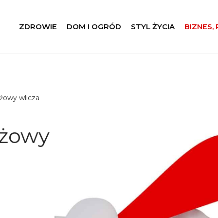
ZDROWIE
DOM I OGRÓD
STYL ŻYCIA
BIZNES,
żowy wlicza
ażowy