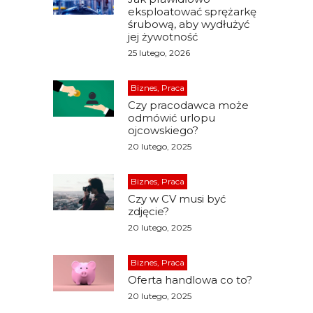
eksploatować sprężarkę
śrubową, aby wydłużyć
jej żywotność
25 lutego, 2026
Biznes, Praca
Czy pracodawca może
odmówić urlopu
ojcowskiego?
20 lutego, 2025
Biznes, Praca
Czy w CV musi być
zdjęcie?
20 lutego, 2025
Biznes, Praca
Oferta handlowa co to?
20 lutego, 2025