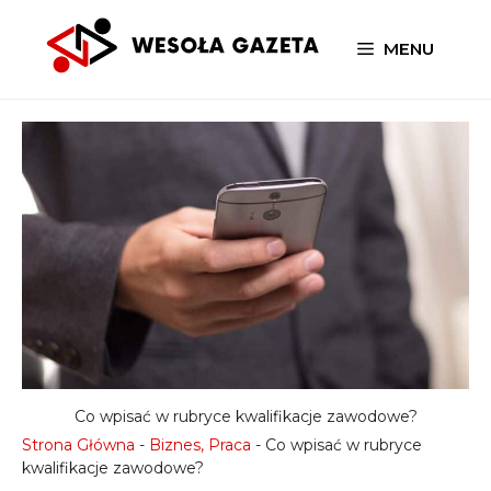
Przejdź
do
MENU
treści
Co wpisać w rubryce kwalifikacje zawodowe?
Strona Główna
-
Biznes, Praca
-
Co wpisać w rubryce
kwalifikacje zawodowe?