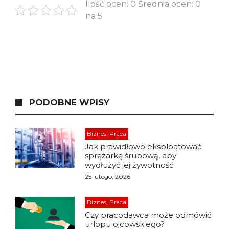
Ilość ocen: 0 Średnia ocen: 0
na 5
PODOBNE WPISY
Biznes, Praca
Jak prawidłowo eksploatować
sprężarkę śrubową, aby
wydłużyć jej żywotność
25 lutego, 2026
Biznes, Praca
Czy pracodawca może odmówić
urlopu ojcowskiego?