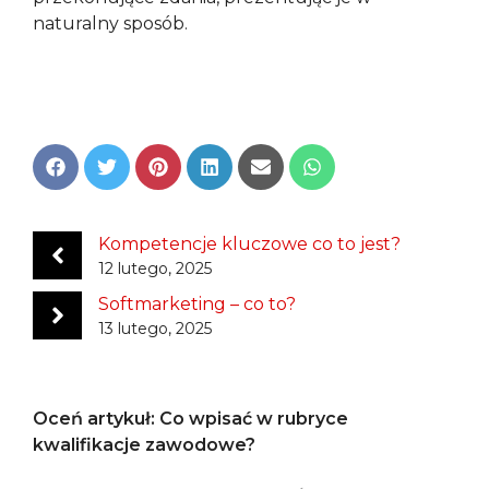
naturalny sposób.
Share
Share
Share
Share
Share
Share
on
on
on
on
on
on
Facebook
Twitter
Pinterest
LinkedIn
Email
WhatsApp
Kompetencje kluczowe co to jest?
12 lutego, 2025
Softmarketing – co to?
13 lutego, 2025
Oceń artykuł: Co wpisać w rubryce
kwalifikacje zawodowe?