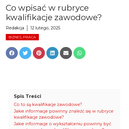
Co wpisać w rubryce
kwalifikacje zawodowe?
Redakcja
12 lutego, 2025
BIZNES, PRACA
Share
Share
Share
Share
Share
Share
on
on
on
on
on
on
Facebook
Twitter
Pinterest
LinkedIn
Email
WhatsApp
Spis Treści
Co to są kwalifikacje zawodowe?
Jakie informacje powinny znaleźć się w rubryce
kwalifikacje zawodowe?
Jakie informacje o wykształceniu powinny być