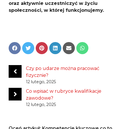
oraz aktywnie uczestniczyć w życiu
społeczności, w której funkcjonujemy.
Share
Share
Share
Share
Share
Share
on
on
on
on
on
on
Facebook
Twitter
Pinterest
LinkedIn
Email
WhatsApp
Czy po udarze można pracować
fizycznie?
12 lutego, 2025
Co wpisać w rubryce kwalifikacje
zawodowe?
12 lutego, 2025
Oceń artykuł: Kompetencje kluczowe co to