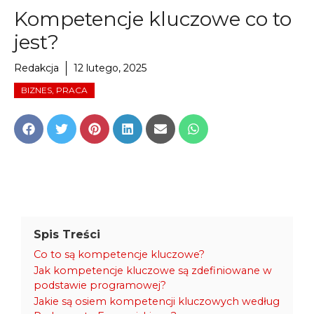
Kompetencje kluczowe co to
jest?
Redakcja
12 lutego, 2025
BIZNES, PRACA
Share
Share
Share
Share
Share
Share
on
on
on
on
on
on
Facebook
Twitter
Pinterest
LinkedIn
Email
WhatsApp
Spis Treści
Co to są kompetencje kluczowe?
Jak kompetencje kluczowe są zdefiniowane w
podstawie programowej?
Jakie są osiem kompetencji kluczowych według