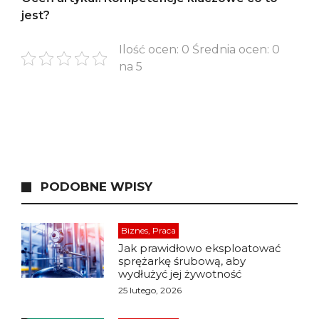
jest?
Ilość ocen: 0 Średnia ocen: 0
na 5
PODOBNE WPISY
Biznes, Praca
Jak prawidłowo eksploatować
sprężarkę śrubową, aby
wydłużyć jej żywotność
25 lutego, 2026