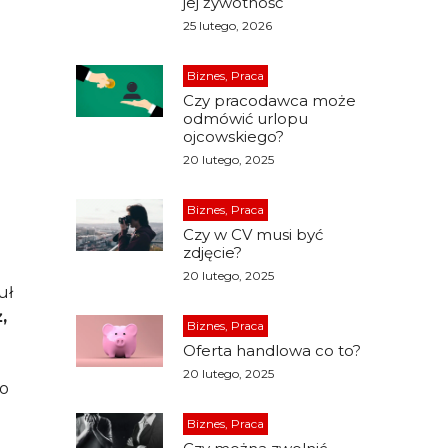
jej żywotność
25 lutego, 2026
Biznes, Praca
Czy pracodawca może
odmówić urlopu
ojcowskiego?
20 lutego, 2025
Biznes, Praca
Czy w CV musi być
zdjęcie?
20 lutego, 2025
uł
,
Biznes, Praca
Oferta handlowa co to?
20 lutego, 2025
co
Biznes, Praca