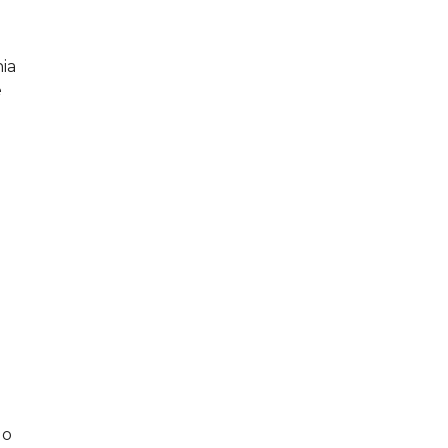
ia
e
do