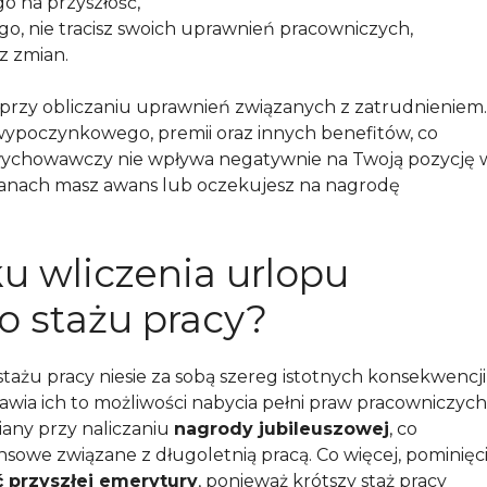
o na przyszłość,
, nie tracisz swoich uprawnień pracowniczych,
z zmian.
 przy obliczaniu uprawnień związanych z zatrudnieniem.
poczynkowego, premii oraz innych benefitów, co
 wychowawczy nie wpływa negatywnie na Twoją pozycję 
w planach masz awans lub oczekujesz na nagrodę
ku wliczenia urlopu
 stażu pracy?
ażu pracy niesie za sobą szereg istotnych konsekwencji
wia ich to możliwości nabycia pełni praw pracowniczych
iany przy naliczaniu
nagrody jubileuszowej
, co
nsowe związane z długoletnią pracą. Co więcej, pominięc
 przyszłej emerytury
, ponieważ krótszy staż pracy