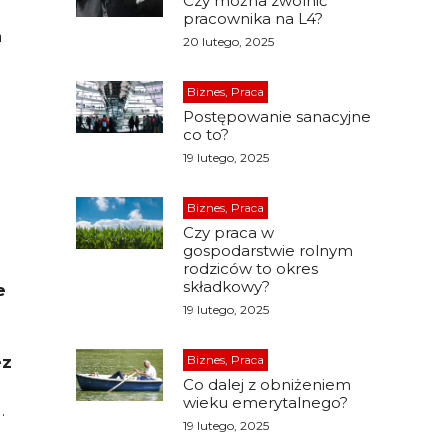
Czy można zwolnić
pracownika na L4?
a
20 lutego, 2025
Biznes, Praca
Postępowanie sanacyjne
co to?
19 lutego, 2025
Biznes, Praca
Czy praca w
gospodarstwie rolnym
rodziców to okres
składkowy?
e
19 lutego, 2025
Biznes, Praca
ez
Co dalej z obniżeniem
wieku emerytalnego?
.
19 lutego, 2025