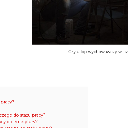
Czy urlop wychowawczy wlicza
 pracy?
czego do stażu pracy?
acy do emerytury?