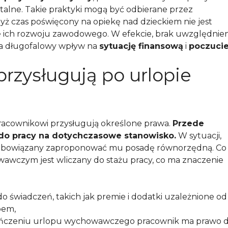
ytalne. Takie praktyki mogą być odbierane przez
yż czas poświęcony na opiekę nad dzieckiem nie jest
 ich rozwoju zawodowego. W efekcie, brak uwzględnien
a długofalowy wpływ na
sytuację finansową
i
poczuci
przysługują po urlopie
acownikowi przysługują określone prawa.
Przede
do pracy na dotychczasowe stanowisko.
W sytuacji,
t zobowiązany zaproponować mu posadę równorzędną. Co
wawczym jest wliczany do stażu pracy, co ma znaczenie
do świadczeń, takich jak premie i dodatki uzależnione od
pem,
kończeniu urlopu wychowawczego pracownik ma prawo 