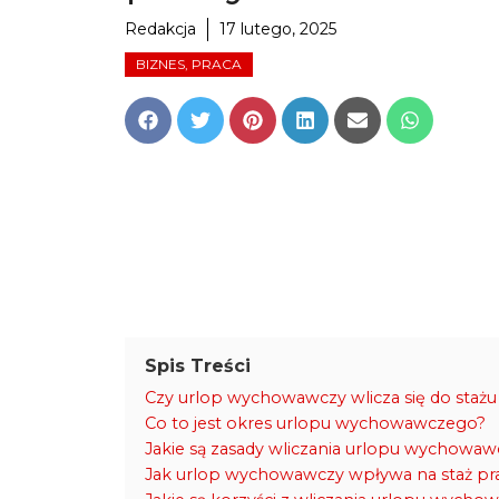
Redakcja
17 lutego, 2025
BIZNES, PRACA
Share
Share
Share
Share
Share
Share
on
on
on
on
on
on
Facebook
Twitter
Pinterest
LinkedIn
Email
WhatsApp
Spis Treści
Czy urlop wychowawczy wlicza się do stażu
Co to jest okres urlopu wychowawczego?
Jakie są zasady wliczania urlopu wychowaw
Jak urlop wychowawczy wpływa na staż pr