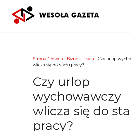
Przejdź
do
treści
Strona Główna
-
Biznes, Praca
-
Czy urlop wych
wlicza się do stażu pracy?
Czy urlop
wychowawczy
wlicza się do st
pracy?