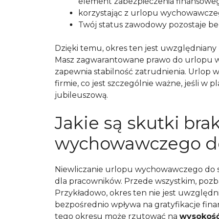
element zabezpieczenia finansoweg
korzystając z urlopu wychowawczego
Twój status zawodowy pozostaje be
Dzięki temu, okres ten jest uwzględniany
Masz zagwarantowane prawo do urlopu wy
zapewnia stabilność zatrudnienia. Urlop
firmie, co jest szczególnie ważne, jeśli 
jubileuszową.
Jakie są skutki bra
wychowawczego do
Niewliczanie urlopu wychowawczego do st
dla pracowników. Przede wszystkim, pozba
Przykładowo, okres ten nie jest uwzględn
bezpośrednio wpływa na gratyfikacje fina
tego okresu może rzutować na
wysokość