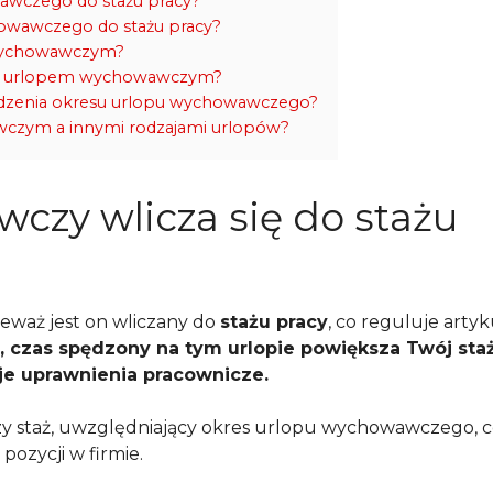
owawczego do stażu pracy?
chowawczego do stażu pracy?
e wychowawczym?
u z urlopem wychowawczym?
rdzenia okresu urlopu wychowawczego?
wczym a innymi rodzajami urlopów?
czy wlicza się do stażu
eważ jest on wliczany do
stażu pracy
, co reguluje artyk
, czas spędzony na tym urlopie powiększa Twój staż
je uprawnienia pracownicze.
szy staż, uwzględniający okres urlopu wychowawczego, 
pozycji w firmie.