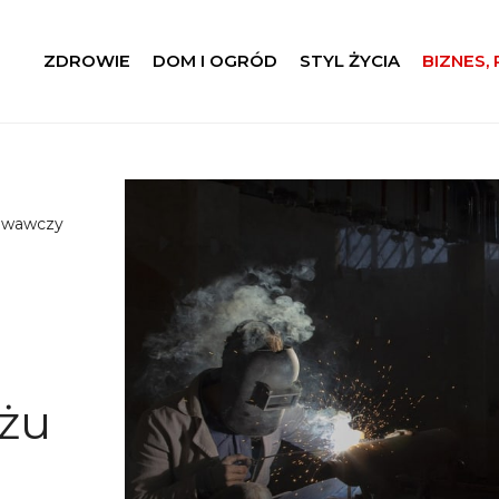
ZDROWIE
DOM I OGRÓD
STYL ŻYCIA
BIZNES,
owawczy
ażu