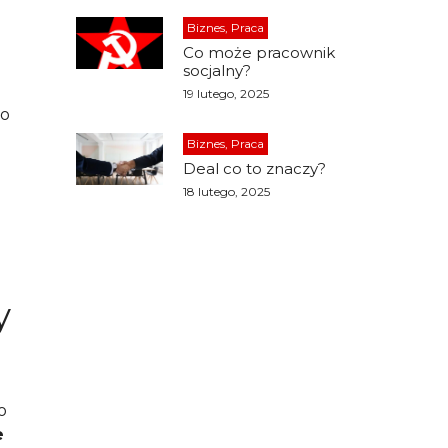
Biznes, Praca
Co może pracownik
socjalny?
19 lutego, 2025
po
Biznes, Praca
Deal co to znaczy?
18 lutego, 2025
y
o
e