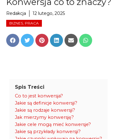
Konwersja co to znaczy?
Redakcja
12 lutego, 2025
BIZNES, PRACA
Share
Share
Share
Share
Share
Share
on
on
on
on
on
on
Facebook
Twitter
Pinterest
LinkedIn
Email
WhatsApp
Spis Treści
Co to jest konwersja?
Jakie są definicje konwersji?
Jakie są rodzaje konwersji?
Jak mierzymy konwersję?
Jakie cele mogą mieć konwersje?
Jakie są przykłady konwersji?
Jakie czynniki wpływają na konwersję?