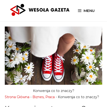
Przejdź
do
MENU
treści
Konwersja co to znaczy?
Strona Główna
-
Biznes, Praca
-
Konwersja co to znaczy?